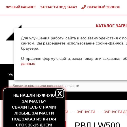
ЛИЧНЫЙ КАБИНЕТ
ЗАПЧАСТИ ПОД ЗАКАЗ
ОБРАТНЫЙ ЗВОНОК
КАТАЛОГ ЗАП
ВИДЕОГАЛЕРЕ
Для улучшения работы сайта и его взаимодействия с п
сайтом, Вы разрешаете использование cookie-файлов. 
браузера.
ДОСТАВКА ГРУ
КИТАЯ
Отправляя форму с сайта, заказ товар или заказывая о
данных
.
Умный поиск
X
НЕ НАШЛИ НУЖНУЮ
ЗАПЧАСТЬ?
CВЯЖИТЕСЬ С НАМИ!
ГЛАВНАЯ
—
КАТАЛОГ ЗАПЧАСТЕЙ
—
ЗАПЧАСТИ
—
ЗАПЧАСТИ ДЛ
ЛЮБЫЕ ЗАПЧАСТИ
ПОД ЗАКАЗ ИЗ КИТАЯ
РВД LW500
СРОК 10-15 ДНЕЙ!