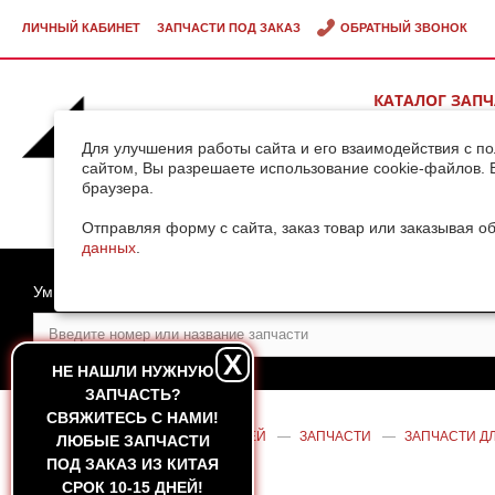
ЛИЧНЫЙ КАБИНЕТ
ЗАПЧАСТИ ПОД ЗАКАЗ
ОБРАТНЫЙ ЗВОНОК
КАТАЛОГ ЗАП
ВИДЕОГАЛЕРЕ
Для улучшения работы сайта и его взаимодействия с п
сайтом, Вы разрешаете использование cookie-файлов. 
браузера.
ДОСТАВКА ГРУ
КИТАЯ
Отправляя форму с сайта, заказ товар или заказывая о
данных
.
Умный поиск
X
НЕ НАШЛИ НУЖНУЮ
ЗАПЧАСТЬ?
CВЯЖИТЕСЬ С НАМИ!
ГЛАВНАЯ
—
КАТАЛОГ ЗАПЧАСТЕЙ
—
ЗАПЧАСТИ
—
ЗАПЧАСТИ ДЛ
ЛЮБЫЕ ЗАПЧАСТИ
С6121
ПОД ЗАКАЗ ИЗ КИТАЯ
СРОК 10-15 ДНЕЙ!