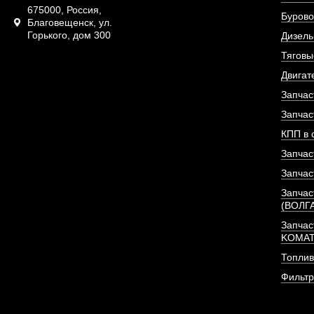
675000, Россия,
Бурово
Благовещенск, ул.
Горького, дом 300
Дизель
Тяговы
Двигат
Запчас
Запчас
КПП в 
Запчас
Запчас
Запчас
(ВОЛГ
Гидрораспределител
Запчас
KOMA
Топлив
АРТИКУЛ: J
Фильт