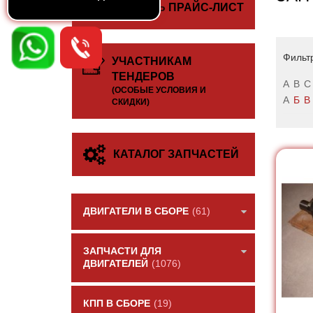
СКАЧАТЬ ПРАЙС-ЛИСТ
Фильт
УЧАСТНИКАМ
ТЕНДЕРОВ
A
B
C
(ОСОБЫЕ УСЛОВИЯ И
А
Б
В
СКИДКИ)
КАТАЛОГ ЗАПЧАСТЕЙ
ДВИГАТЕЛИ В СБОРЕ
(61)
ЗАПЧАСТИ ДЛЯ
ДВИГАТЕЛЕЙ
(1076)
КПП В СБОРЕ
(19)