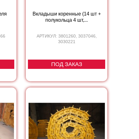
еля
Вкладыши коренные (14 шт +
полукольца 4 шт,...
866
АРТИКУЛ: 3801260, 3037046,
3030221
ПОД ЗАКАЗ