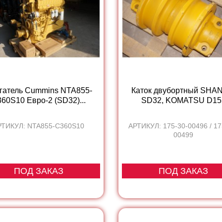
гатель Cummins NTA855-
Каток двубортный SHA
60S10 Евро-2 (SD32)...
SD32, KOMATSU D15
РТИКУЛ: NTA855-C360S10
АРТИКУЛ: 175-30-00496 / 17
00499
ПОД ЗАКАЗ
ПОД ЗАКАЗ