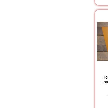
Но
пря