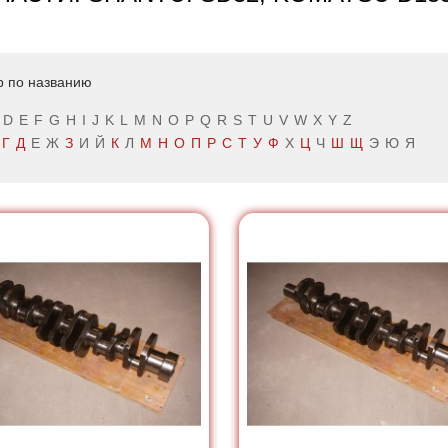
р по названию
D
E
F
G
H
I
J
K
L
M
N
O
P
Q
R
S
T
U
V
W
X
Y
Z
Г
Д
Е
Ж
З
И
Й
К
Л
М
Н
О
П
Р
С
Т
У
Ф
Х
Ц
Ч
Ш
Щ
Э
Ю
Я