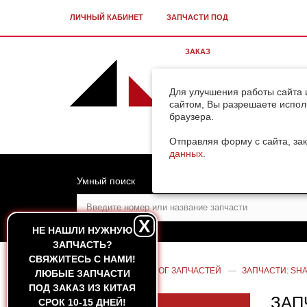
ЛИЧНЫЙ КАБИНЕТ
ЗАПЧАСТИ ПОД
ЗАКАЗ
Для улучшения работы сайта 
сайтом, Вы разрешаете испол
браузера.
Отправляя форму с сайта, зак
данных
.
Умный поиск
X
НЕ НАШЛИ НУЖНУЮ
ЗАПЧАСТЬ?
CВЯЖИТЕСЬ С НАМИ!
ГЛАВНАЯ
—
КАТАЛОГ ЗАПЧАСТЕЙ
—
ЗАПЧАСТИ: SHA
ЛЮБЫЕ ЗАПЧАСТИ
ПОД ЗАКАЗ ИЗ КИТАЯ
ЗАП
СРОК 10-15 ДНЕЙ!