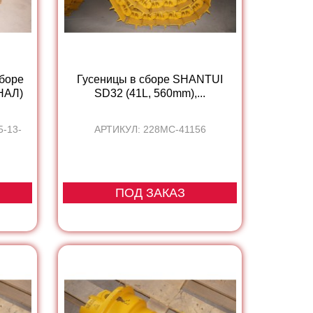
боре
Гусеницы в сборе SHANTUI
НАЛ)
SD32 (41L, 560mm),...
5-13-
АРТИКУЛ: 228MC-41156
ПОД ЗАКАЗ