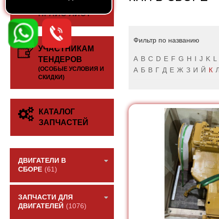
СКАЧАТЬ
ПРАЙС-ЛИСТ
Фильтр по названию
УЧАСТНИКАМ
A
B
C
D
E
F
G
H
I
J
K
L
ТЕНДЕРОВ
(ОСОБЫЕ УСЛОВИЯ И
А
Б
В
Г
Д
Е
Ж
З
И
Й
К
СКИДКИ)
КАТАЛОГ
ЗАПЧАСТЕЙ
ДВИГАТЕЛИ В
СБОРЕ
(61)
ЗАПЧАСТИ ДЛЯ
ДВИГАТЕЛЕЙ
(1076)