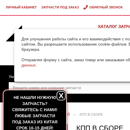
ЛИЧНЫЙ КАБИНЕТ
ЗАПЧАСТИ ПОД ЗАКАЗ
ОБРАТНЫЙ ЗВОНОК
КАТАЛОГ ЗАП
ВИДЕОГАЛЕРЕ
Для улучшения работы сайта и его взаимодействия с п
сайтом, Вы разрешаете использование cookie-файлов. 
браузера.
ДОСТАВКА ГРУ
КИТАЯ
Отправляя форму с сайта, заказ товар или заказывая о
данных
.
Умный поиск
X
НЕ НАШЛИ НУЖНУЮ
ЗАПЧАСТЬ?
CВЯЖИТЕСЬ С НАМИ!
ГЛАВНАЯ
—
КАТАЛОГ ЗАПЧАСТЕЙ
—
КПП В СБОРЕ
ЛЮБЫЕ ЗАПЧАСТИ
ПОД ЗАКАЗ ИЗ КИТАЯ
КПП В СБОРЕ
СРОК 10-15 ДНЕЙ!