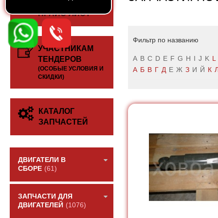
СКАЧАТЬ
ПРАЙС-ЛИСТ
Фильтр по названию
УЧАСТНИКАМ
A
B
C
D
E
F
G
H
I
J
K
L
ТЕНДЕРОВ
(ОСОБЫЕ УСЛОВИЯ И
А
Б
В
Г
Д
Е
Ж
З
И
Й
К
СКИДКИ)
КАТАЛОГ
ЗАПЧАСТЕЙ
ДВИГАТЕЛИ В
СБОРЕ
(61)
ЗАПЧАСТИ ДЛЯ
ДВИГАТЕЛЕЙ
(1076)