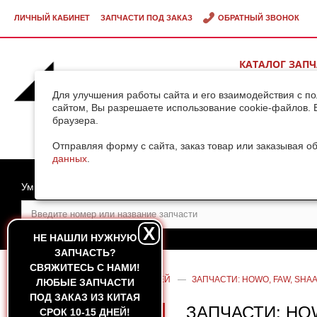
ЛИЧНЫЙ КАБИНЕТ
ЗАПЧАСТИ ПОД ЗАКАЗ
ОБРАТНЫЙ ЗВОНОК
КАТАЛОГ ЗАП
ВИДЕОГАЛЕРЕ
Для улучшения работы сайта и его взаимодействия с п
сайтом, Вы разрешаете использование cookie-файлов. 
браузера.
ДОСТАВКА ГРУ
КИТАЯ
Отправляя форму с сайта, заказ товар или заказывая о
данных
.
Умный поиск
X
НЕ НАШЛИ НУЖНУЮ
ЗАПЧАСТЬ?
CВЯЖИТЕСЬ С НАМИ!
ГЛАВНАЯ
—
КАТАЛОГ ЗАПЧАСТЕЙ
—
ЗАПЧАСТИ: HOWO, FAW, SHAA
ЛЮБЫЕ ЗАПЧАСТИ
ПОД ЗАКАЗ ИЗ КИТАЯ
ЗАПЧАСТИ: HO
СРОК 10-15 ДНЕЙ!