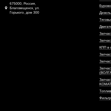
675000, Россия,
Бурово
Благовещенск, ул.
Горького, дом 300
Дизель
Тяговы
Двигат
Запчас
Запчас
КПП в 
Запчас
Запчас
Запчас
(ВОЛГ
Форсунка Евро-2 (С
резьба)
Запчас
KOMA
Топлив
АРТИКУЛ: 411000018651
Фильт