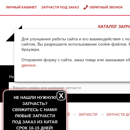
ЛИЧНЫЙ КАБИНЕТ
ЗАПЧАСТИ ПОД ЗАКАЗ
ОБРАТНЫЙ ЗВОНОК
КАТАЛОГ ЗАП
ВИДЕОГАЛЕРЕ
Для улучшения работы сайта и его взаимодействия с п
сайтом, Вы разрешаете использование cookie-файлов. 
браузера.
ДОСТАВКА ГРУ
КИТАЯ
Отправляя форму с сайта, заказ товар или заказывая о
данных
.
Умный поиск
X
НЕ НАШЛИ НУЖНУЮ
ЗАПЧАСТЬ?
CВЯЖИТЕСЬ С НАМИ!
ГЛАВНАЯ
—
КАТАЛОГ ЗАПЧАСТЕЙ
—
ЗАПЧАСТИ
—
ЗАПЧАСТИ ДЛ
ЛЮБЫЕ ЗАПЧАСТИ
(ОРИГИНАЛ)
ПОД ЗАКАЗ ИЗ КИТАЯ
СРОК 10-15 ДНЕЙ!