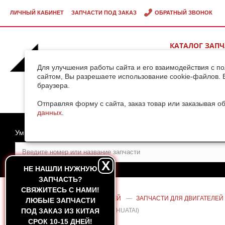
ЛИЧНЫЙ КАБИНЕТ
ЗАПЧАСТИ ПОД ЗАКАЗ
ОБРАТНЫЙ ЗВОНОК
КАТАЛОГ ЗАП
ВИДЕОГАЛЕРЕ
Для улучшения работы сайта и его взаимодействия с п
сайтом, Вы разрешаете использование cookie-файлов. 
браузера.
ДОСТАВКА ГРУ
КИТАЯ
Отправляя форму с сайта, заказ товар или заказывая о
данных
.
Умный поиск
X
НЕ НАШЛИ НУЖНУЮ
ЗАПЧАСТЬ?
CВЯЖИТЕСЬ С НАМИ!
ГЛАВНАЯ
—
КАТАЛОГ ЗАПЧАСТЕЙ
—
ЗАПЧАСТИ ДЛЯ ДВИГАТЕЛЕЙ
ЛЮБЫЕ ЗАПЧАСТИ
ДВИГАТЕЛЯ WEICHAI WD615/WP10 (HUATAI)
ПОД ЗАКАЗ ИЗ КИТАЯ
СРОК 10-15 ДНЕЙ!