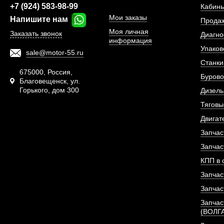
+7 (924) 583-98-99
ПОД ЗА
Кабины
Мои заказы
Напишите нам
Прода
Моя личная
Заказать звонок
Диагно
информация
Упаков
sale@motor-55.ru
Станки
675000, Россия,
Бурово
Благовещенск, ул.
Горького, дом 300
Дизель
Тяговы
Двигат
Запчас
Запчас
КПП в 
Запчас
Колпачок маслосъе
Запчас
Sinotruk D12
Запчас
(ВОЛГ
АРТИКУЛ: VG1