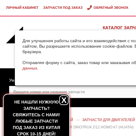
ЛИЧНЫЙ КАБИНЕТ
ЗАПЧАСТИ ПОД ЗАКАЗ
ОБРАТНЫЙ ЗВОНОК
КАТАЛОГ ЗАП
ВИДЕОГАЛЕРЕ
Для улучшения работы сайта и его взаимодействия с п
сайтом, Вы разрешаете использование cookie-файлов. 
браузера.
ДОСТАВКА ГРУ
КИТАЯ
Отправляя форму с сайта, заказ товар или заказывая о
данных
.
Умный поиск
X
НЕ НАШЛИ НУЖНУЮ
ЗАПЧАСТЬ?
CВЯЖИТЕСЬ С НАМИ!
ГЛАВНАЯ
—
КАТАЛОГ ЗАПЧАСТЕЙ
—
ЗАПЧАСТИ ДЛЯ ДВИГАТЕЛЕЙ
ЛЮБЫЕ ЗАПЧАСТИ
(НИЖНЯЯ, РЕЗИНОВАЯ) ДВИГАТЕЛЯ SINOTRUK D12 HOWO A7 (HUATAI)
ПОД ЗАКАЗ ИЗ КИТАЯ
СРОК 10-15 ДНЕЙ!