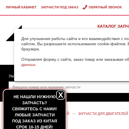
ЛИЧНЫЙ КАБИНЕТ
ЗАПЧАСТИ ПОД ЗАКАЗ
ОБРАТНЫЙ ЗВОНОК
КАТАЛОГ ЗАП
ВИДЕОГАЛЕРЕ
Для улучшения работы сайта и его взаимодействия с п
сайтом, Вы разрешаете использование cookie-файлов. 
браузера.
ДОСТАВКА ГРУ
КИТАЯ
Отправляя форму с сайта, заказ товар или заказывая о
данных
.
Умный поиск
X
НЕ НАШЛИ НУЖНУЮ
ЗАПЧАСТЬ?
CВЯЖИТЕСЬ С НАМИ!
ГЛАВНАЯ
—
КАТАЛОГ ЗАПЧАСТЕЙ
—
ЗАПЧАСТИ ДЛЯ ДВИГАТЕЛЕЙ
ЛЮБЫЕ ЗАПЧАСТИ
WD615G220 (HUATAI)
ПОД ЗАКАЗ ИЗ КИТАЯ
СРОК 10-15 ДНЕЙ!