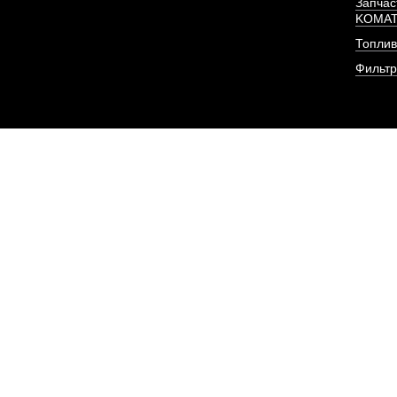
Запчас
KOMA
Топлив
ПОД ЗА
Фильт
Прокладка крышки к
резиновая