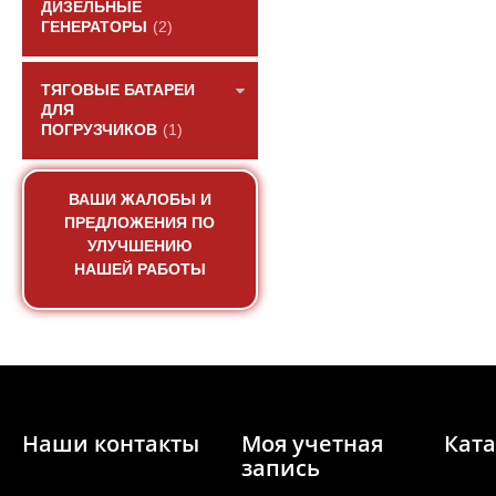
ДИЗЕЛЬНЫЕ
ГЕНЕРАТОРЫ
(2)
ТЯГОВЫЕ БАТАРЕИ
ДЛЯ
ПОГРУЗЧИКОВ
(1)
ВАШИ ЖАЛОБЫ И
ПРЕДЛОЖЕНИЯ ПО
УЛУЧШЕНИЮ
НАШЕЙ РАБОТЫ
Прокладка крышки кл
паронитов
АРТИКУЛ: VG1
Наши контакты
Моя учетная
Ката
запись
ПОД ЗА