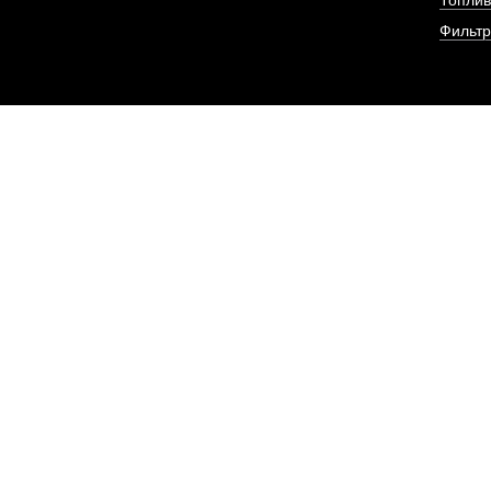
Фильт
Фильтр масляный дв
YC6MK300N
АРТИКУЛ: M33Y1-
ПОД ЗА