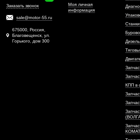
Моя личная
Заказать звонок
Диагно
информация
Упаков
sale@motor-55.ru
Фильтр масляный JX
Станки
Yuchai.
675000, Россия,
Бурово
Благовещенск, ул.
Горького, дом 300
АРТИКУЛ: 640-1
Дизель
Тяговы
Двигат
Запчас
ПОД ЗА
Запчас
КПП в 
Запчас
Запчас
Запчас
(ВОЛГ
Запчас
KOMA
Топлив