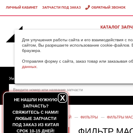
ЛИЧНЫЙ КАБИНЕТ
ЗАПЧАСТИ ПОД ЗАКАЗ
ОБРАТНЫЙ ЗВОНОК
КАТАЛОГ ЗАП
ВИДЕОГАЛЕРЕ
Для улучшения работы сайта и его взаимодействия с п
сайтом, Вы разрешаете использование cookie-файлов. 
браузера.
ДОСТАВКА ГРУ
КИТАЯ
Отправляя форму с сайта, заказ товар или заказывая о
данных
.
Умный поиск
X
НЕ НАШЛИ НУЖНУЮ
ЗАПЧАСТЬ?
CВЯЖИТЕСЬ С НАМИ!
ГЛАВНАЯ
—
КАТАЛОГ ЗАПЧАСТЕЙ
—
ФИЛЬТРЫ
—
ФИЛЬТРЫ МА
ЛЮБЫЕ ЗАПЧАСТИ
ПОД ЗАКАЗ ИЗ КИТАЯ
ФИЛЬТР МА
СРОК 10-15 ДНЕЙ!