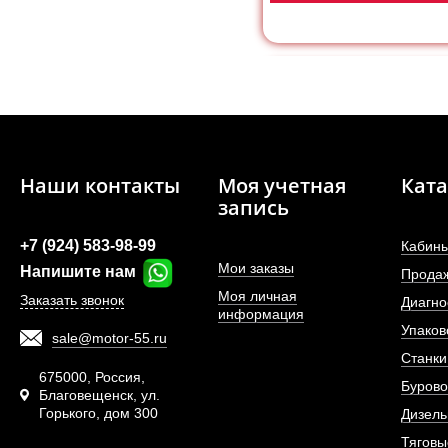
Наши контакты
Моя учетная
Ката
запись
+7 (924) 583-98-99
Кабины
Мои заказы
Напишите нам
Прода
Моя личная
Заказать звонок
Диагно
информация
Упаков
sale@motor-55.ru
Фильтр масляный JX
Станки
Yuchai.
675000, Россия,
Бурово
Благовещенск, ул.
Горького, дом 300
АРТИКУЛ: 640-1
Дизель
Тяговы