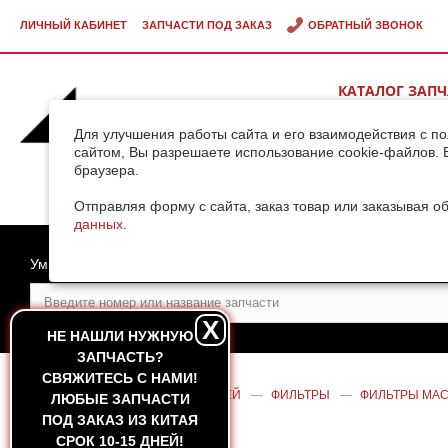
ЛИЧНЫЙ КАБИНЕТ
ЗАПЧАСТИ ПОД ЗАКАЗ
ОБРАТНЫЙ ЗВОНОК
КАТАЛОГ ЗАП
ВИДЕОГАЛЕРЕ
Для улучшения работы сайта и его взаимодействия с п
сайтом, Вы разрешаете использование cookie-файлов. 
браузера.
ДОСТАВКА ГРУ
КИТАЯ
Отправляя форму с сайта, заказ товар или заказывая о
данных
.
Умный поиск
X
НЕ НАШЛИ НУЖНУЮ
ЗАПЧАСТЬ?
CВЯЖИТЕСЬ С НАМИ!
ГЛАВНАЯ
—
КАТАЛОГ ЗАПЧАСТЕЙ
—
ФИЛЬТРЫ
—
ФИЛЬТРЫ МА
ЛЮБЫЕ ЗАПЧАСТИ
(ОРИГИНАЛ)
ПОД ЗАКАЗ ИЗ КИТАЯ
СРОК 10-15 ДНЕЙ!