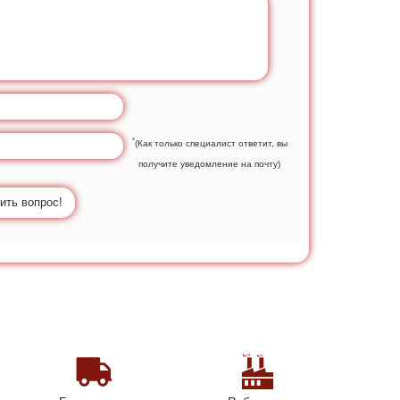
*
(Как только специалист ответит, вы
получите уведомление на почту)
ить вопрос!