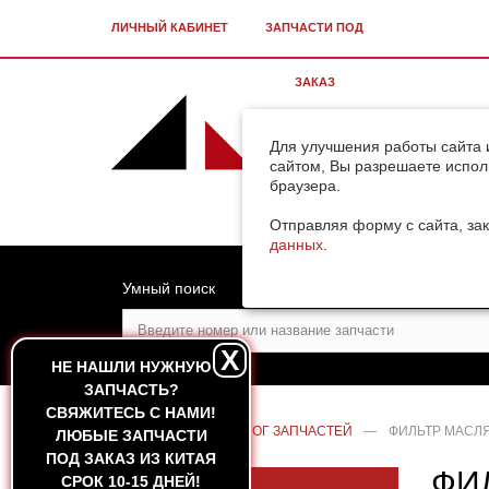
ЛИЧНЫЙ КАБИНЕТ
ЗАПЧАСТИ ПОД
ЗАКАЗ
Для улучшения работы сайта 
сайтом, Вы разрешаете испол
браузера.
Отправляя форму с сайта, зак
данных
.
Умный поиск
X
НЕ НАШЛИ НУЖНУЮ
ЗАПЧАСТЬ?
CВЯЖИТЕСЬ С НАМИ!
ГЛАВНАЯ
—
КАТАЛОГ ЗАПЧАСТЕЙ
—
ФИЛЬТР МАСЛ
ЛЮБЫЕ ЗАПЧАСТИ
ПОД ЗАКАЗ ИЗ КИТАЯ
ФИ
СРОК 10-15 ДНЕЙ!