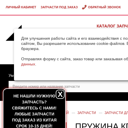
ЛИЧНЫЙ КАБИНЕТ
ЗАПЧАСТИ ПОД ЗАКАЗ
ОБРАТНЫЙ ЗВОНОК
КАТАЛОГ ЗАП
ВИДЕОГАЛЕРЕ
Для улучшения работы сайта и его взаимодействия с п
сайтом, Вы разрешаете использование cookie-файлов. 
браузера.
ДОСТАВКА ГРУ
КИТАЯ
Отправляя форму с сайта, заказ товар или заказывая о
данных
.
Умный поиск
X
НЕ НАШЛИ НУЖНУЮ
ЗАПЧАСТЬ?
CВЯЖИТЕСЬ С НАМИ!
ГЛАВНАЯ
—
КАТАЛОГ ЗАПЧАСТЕЙ
—
ЗАПЧАСТИ
—
ЗАПЧАСТИ ДЛ
ЛЮБЫЕ ЗАПЧАСТИ
ПОД ЗАКАЗ ИЗ КИТАЯ
ПРУЖИНА КП
СРОК 10-15 ДНЕЙ!