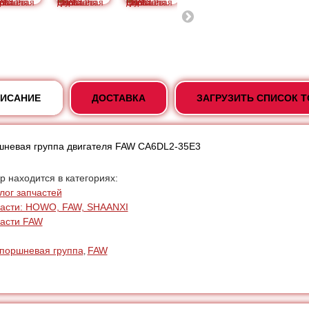
ИСАНИЕ
ДОСТАВКА
ЗАГРУЗИТЬ СПИСОК 
невая группа двигателя FAW CA6DL2-35E3
р находится в категориях:
лог запчастей
асти: HOWO, FAW, SHAANXI
асти FAW
поршневая группа
FAW
,