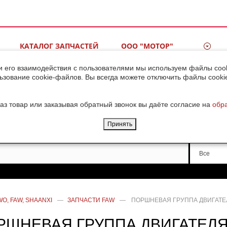
КАТАЛОГ ЗАПЧАСТЕЙ
ООО "МОТОР"
ВИДЕОГАЛЕРЕЯ
КОНТАКТЫ
и его взаимодействия с пользователями мы используем файлы cook
ьзование cookie-файлов. Вы всегда можете отключить файлы cooki
ДОСТАВКА ГРУЗОВ ИЗ
КИТАЯ
аз товар или заказывая обратный звонок вы даёте согласие на
обр
Принять
Производи
Все
O, FAW, SHAANXI
—
ЗАПЧАСТИ FAW
—
ПОРШНЕВАЯ ГРУППА ДВИГАТЕЛ
РШНЕВАЯ ГРУППА ДВИГАТЕЛЯ