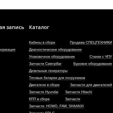
ая запись
Каталог
Кабины в сборе
Продажа СПЕЦТЕХНИКИ
формация
Диагностическое оборудование
Упаковочное оборудование
Станки с ЧПУ
Запчасти Caterpillar
Буровое оборудование
сунка Евро-4 двигателя
Бак топливный прямоуго
Дизельные генераторы
DL2 FAW J6 (ОРИГИНАЛ)
600 л. HOWO A7
Тяговые батареи для погрузчиков
АРТИКУЛ: 0445120247,
Двигатели в сборе
Запчасти для двигателей
АРТИКУЛ: WG99255500
0445120395,...
Запчасти Hyundai
Запчасти Hitachi
КПП в сборе
Запчасти
Запчасти: HOWO, FAW, SHAANXI
ПОД ЗАКАЗ
ПОД ЗАКАЗ