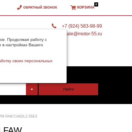
0
КОРЗИНА
ОБРАТНЫЙ ЗВОНОК
+7 (924) 583-98-99
sale@motor-55.ru
ie. Продолжая работу с
e в настройках Вашего
аботку своих персональных
тели
Найти
Я FAW CA6DL2-35E3
 FAW