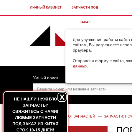
ЛИЧНЫЙ КАБИНЕТ
ЗАПЧАСТИ ПОД
ЗАКАЗ
Для улучшения работы сайта 
сайтом, Вы разрешаете испол
браузера.
Отправляя форму с сайта, зак
данных
.
Умный поиск
X
НЕ НАШЛИ НУЖНУЮ
ЗАПЧАСТЬ?
CВЯЖИТЕСЬ С НАМИ!
ГЛАВНАЯ
—
КАТАЛОГ ЗАПЧАСТЕЙ
—
ЗАПЧАСТИ: HOW
ЛЮБЫЕ ЗАПЧАСТИ
ПОД ЗАКАЗ ИЗ КИТАЯ
ПО
СРОК 10-15 ДНЕЙ!