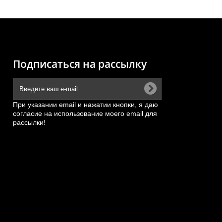
Подписаться на рассылку
При указании email и нажатии кнопки, я даю
согласие на использование моего email для
рассылки!
льный
Поршневая группа (сталь) FAW
CA6DL2-35E3 Евро-2...
11
АРТИКУЛ: L6100000-PJ4P
ПОД ЗАКАЗ