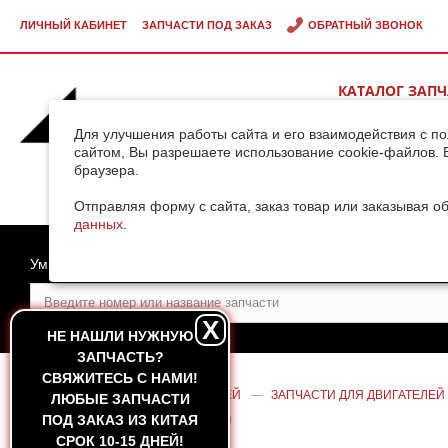
ЛИЧНЫЙ КАБИНЕТ
ЗАПЧАСТИ ПОД ЗАКАЗ
ОБРАТНЫЙ ЗВОНОК
КАТАЛОГ ЗАП
ВИДЕОГАЛЕРЕ
Для улучшения работы сайта и его взаимодействия с п
сайтом, Вы разрешаете использование cookie-файлов. 
браузера.
ДОСТАВКА ГРУ
КИТАЯ
Отправляя форму с сайта, заказ товар или заказывая о
данных
.
Умный поиск
X
НЕ НАШЛИ НУЖНУЮ
ЗАПЧАСТЬ?
CВЯЖИТЕСЬ С НАМИ!
ГЛАВНАЯ
—
КАТАЛОГ ЗАПЧАСТЕЙ
—
ЗАПЧАСТИ ДЛЯ ДВИГАТЕЛЕЙ
ЛЮБЫЕ ЗАПЧАСТИ
SINOTRUK D12 ЕВРО-3 HOWO A7 (А)
ПОД ЗАКАЗ ИЗ КИТАЯ
СРОК 10-15 ДНЕЙ!