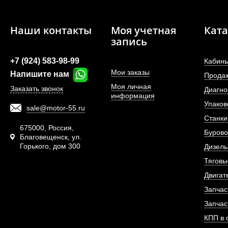
Наши контакты
Моя учетная
Ката
запись
+7 (924) 583-98-99
Кабины
Мои заказы
Напишите нам
Прода
Моя личная
Заказать звонок
Диагно
информация
Упаков
sale@motor-55.ru
КПП в сборе 2BS315
Станки
675000, Россия,
Бурово
Благовещенск, ул.
Горького, дом 300
АРТИКУЛ: 25
Дизель
Тяговы
Двигат
Запчас
ПОД ЗА
Запчас
КПП в 