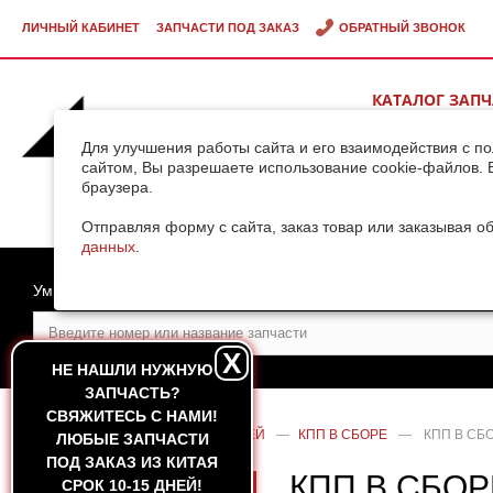
ЛИЧНЫЙ КАБИНЕТ
ЗАПЧАСТИ ПОД ЗАКАЗ
ОБРАТНЫЙ ЗВОНОК
КАТАЛОГ ЗАП
ВИДЕОГАЛЕРЕ
Для улучшения работы сайта и его взаимодействия с п
сайтом, Вы разрешаете использование cookie-файлов. 
браузера.
ДОСТАВКА ГРУ
КИТАЯ
Отправляя форму с сайта, заказ товар или заказывая о
данных
.
Умный поиск
X
НЕ НАШЛИ НУЖНУЮ
ЗАПЧАСТЬ?
CВЯЖИТЕСЬ С НАМИ!
ГЛАВНАЯ
—
КАТАЛОГ ЗАПЧАСТЕЙ
—
КПП В СБОРЕ
—
КПП В СБ
ЛЮБЫЕ ЗАПЧАСТИ
ПОД ЗАКАЗ ИЗ КИТАЯ
КПП В СБОР
СРОК 10-15 ДНЕЙ!