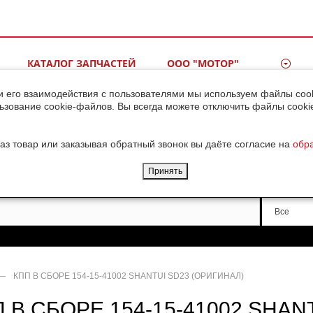
КАТАЛОГ ЗАПЧАСТЕЙ
ООО "МОТОР"
ВИДЕОГАЛЕРЕЯ
КОНТАКТЫ
и его взаимодействия с пользователями мы используем файлы cook
ьзование cookie-файлов. Вы всегда можете отключить файлы cooki
ДОСТАВКА ГРУЗОВ ИЗ
КИТАЯ
аз товар или заказывая обратный звонок вы даёте согласие на
обр
Принять
Производи
Все
—
КПП В СБОРЕ 154-15-41002 SHANTUI SD23 (ОРИГИНАЛ)
 В СБОРЕ 154-15-41002 SHAN