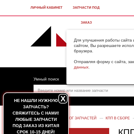
ЛИЧНЫЙ КАБИНЕТ
ЗАПЧАСТИ ПОД
ЗАКАЗ
Для улучшения работы сайта 
сайтом, Вы разрешаете испол
браузера.
Отправляя форму с сайта, зак
данных
.
Умный поиск
X
НЕ НАШЛИ НУЖНУЮ
ЗАПЧАСТЬ?
CВЯЖИТЕСЬ С НАМИ!
ГЛАВНАЯ
—
КАТАЛОГ ЗАПЧАСТЕЙ
—
КПП В СБОРЕ
ЛЮБЫЕ ЗАПЧАСТИ
ПОД ЗАКАЗ ИЗ КИТАЯ
КПП
СРОК 10-15 ДНЕЙ!