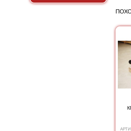
ПОХ
К
АРТИ