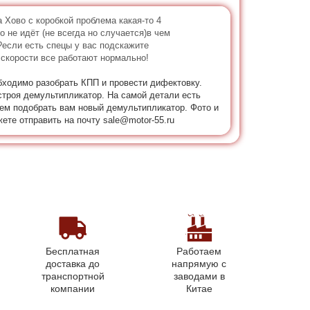
 Хово с коробкой проблема какая-то 4
 не идёт (не всегда но случается)в чем
если есть спецы у вас подскажите
скорости все работают нормально!
бходимо разобрать КПП и провести дифектовку.
строя демультипликатор. На самой детали есть
жем подобрать вам новый демультипликатор. Фото и
ете отправить на почту sale@motor-55.ru
Бесплатная
Работаем
доставка до
напрямую с
транспортной
заводами в
компании
Китае