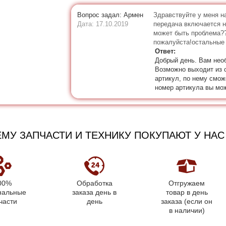
Вопрос задал: Армен
Здравствуйте у меня на
Дата: 17.10.2019
передача включается но
может быть проблема??
пожалуйста!остальные 
Ответ:
Добрый день. Вам нео
Возможно выходит из 
артикул, по нему смо
номер артикула вы мож
МУ ЗАПЧАСТИ И ТЕХНИКУ ПОКУПАЮТ У НАС
00%
Обработка
Отгружаем
нальные
заказа день в
товар в день
части
день
заказа (если он
в наличии)