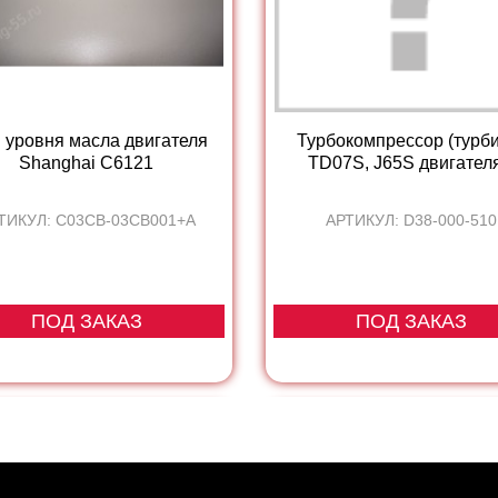
 уровня масла двигателя
Турбокомпрессор (турб
Shanghai С6121
TD07S, J65S двигателя
ТИКУЛ: C03CB-03CB001+A
АРТИКУЛ: D38-000-510
ПОД ЗАКАЗ
ПОД ЗАКАЗ