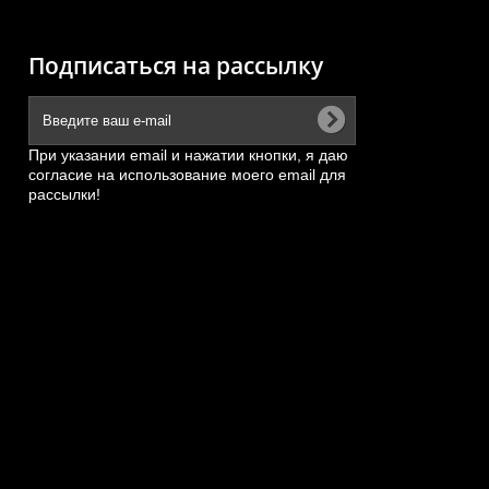
Подписаться на рассылку
При указании email и нажатии кнопки, я даю
согласие на использование моего email для
рассылки!
05,
Гидрораспределитель JDF32D2
ZL50G
26AB-
АРТИКУЛ: JDF32D2
ПОД ЗАКАЗ