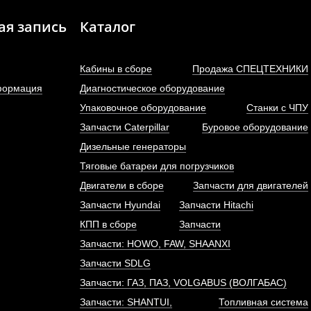
ая запись
Каталог
Кабины в сборе
Продажа СПЕЦТЕХНИКИ
формация
Диагностическое оборудование
Упаковочное оборудование
Станки с ЧПУ
Запчасти Caterpillar
Буровое оборудование
РВД ML541F/ZL50G
Форсунка Евро-2 (СN70
Дизельные генераторы
короткая резьба)...
Тяговые батареи для погрузчиков
АРТИКУЛ: Z5G.7.1A.7
Двигатели в сборе
АРТИКУЛ: 4110000186512, C
Запчасти для двигателей
8N7005+A
Запчасти Hyundai
Запчасти Hitachi
КПП в сборе
Запчасти
Запчасти: HOWO, FAW, SHAANXI
ПОД ЗАКАЗ
ПОД ЗАКАЗ
Запчасти SDLG
Запчасти: ГАЗ, ПАЗ, VOLGABUS (ВОЛГАБАС)
Запчасти: SHANTUI,
Топливная система