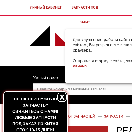
ЛИЧНЫЙ КАБИНЕТ
ЗАПЧАСТИ ПОД
ЗАКАЗ
Для улучшения работы сайта 
сайтом, Вы разрешаете испол
браузера.
Отправляя форму с сайта, зак
данных
.
Умный поиск
X
НЕ НАШЛИ НУЖНУЮ
ЗАПЧАСТЬ?
CВЯЖИТЕСЬ С НАМИ!
ГЛАВНАЯ
—
КАТАЛОГ ЗАПЧАСТЕЙ
—
ЗАПЧАСТИ
—
ЛЮБЫЕ ЗАПЧАСТИ
ПОД ЗАКАЗ ИЗ КИТАЯ
РЕД
СРОК 10-15 ДНЕЙ!