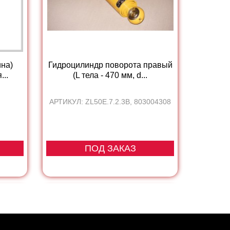
ина)
Гидроцилиндр поворота правый
...
(L тела - 470 мм, d...
АРТИКУЛ: ZL50E.7.2.3B, 803004308
ПОД ЗАКАЗ