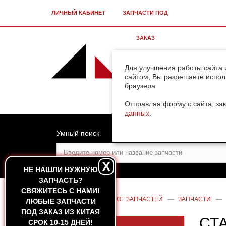
ЛИЧНЫЙ КАБИНЕТ
ЗАПЧАСТИ ПОД
ЗАКАЗ
Для улучшения работы сайта 
сайтом, Вы разрешаете испол
браузера.
Отправляя форму с сайта, зак
данных
.
Умный поиск
X
НЕ НАШЛИ НУЖНУЮ
ЗАПЧАСТЬ?
CВЯЖИТЕСЬ С НАМИ!
ГЛАВНАЯ
—
КАТАЛОГ ЗАПЧАСТЕЙ
—
ЗАПЧАСТИ
—
ЛЮБЫЕ ЗАПЧАСТИ
ПОД ЗАКАЗ ИЗ КИТАЯ
СТ
СРОК 10-15 ДНЕЙ!