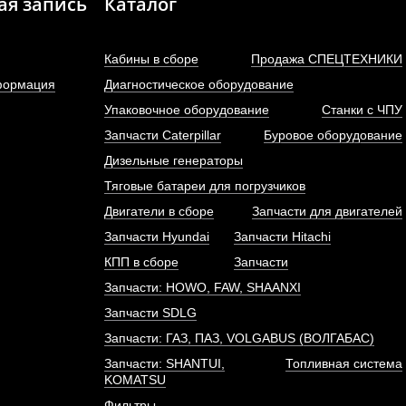
ая запись
Каталог
Кабины в сборе
Продажа СПЕЦТЕХНИКИ
формация
Диагностическое оборудование
РВД ML541F/ZL50G
Форсунка Евро-2 (СN70
Упаковочное оборудование
Станки с ЧПУ
короткая резьба)...
Запчасти Caterpillar
Буровое оборудование
Дизельные генераторы
АРТИКУЛ: Z5G.7.1A.7
АРТИКУЛ: 4110000186512, C
8N7005+A
Тяговые батареи для погрузчиков
Двигатели в сборе
Запчасти для двигателей
Запчасти Hyundai
Запчасти Hitachi
ПОД ЗАКАЗ
ПОД ЗАКАЗ
КПП в сборе
Запчасти
Запчасти: HOWO, FAW, SHAANXI
Запчасти SDLG
Запчасти: ГАЗ, ПАЗ, VOLGABUS (ВОЛГАБАС)
Запчасти: SHANTUI,
Топливная система
KOMATSU
Фильтры