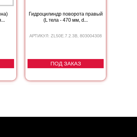
ина)
Гидроцилиндр поворота правый
...
(L тела - 470 мм, d...
АРТИКУЛ: ZL50E.7.2.3B, 803004308
ПОД ЗАКАЗ