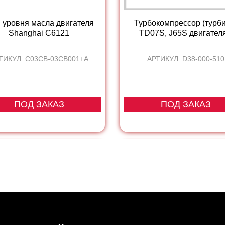
 уровня масла двигателя
Турбокомпрессор (турб
Shanghai С6121
TD07S, J65S двигателя
ТИКУЛ: C03CB-03CB001+A
АРТИКУЛ: D38-000-510
ПОД ЗАКАЗ
ПОД ЗАКАЗ