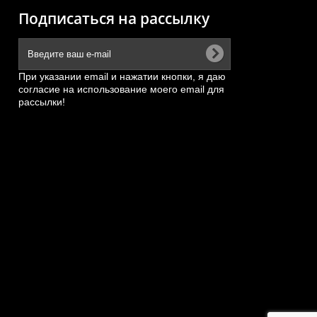
Подписаться на рассылку
При указании email и нажатии кнопки, я даю
05,
Гидрораспределитель JDF32D2
согласие на использование моего email для
ZL50G
рассылки!
26AB-
АРТИКУЛ: JDF32D2
ПОД ЗАКАЗ