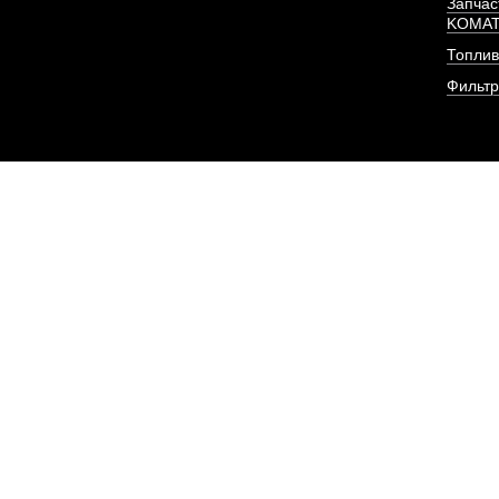
Запчас
KOMA
Топлив
Фильт
Шатун в сборе двигат
(HUATA
АРТИКУЛ: 618
ПОД ЗА