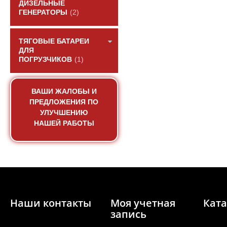
ДИЗЕЛЬНЫЕ
ГЕНЕРАТОРЫ
(2)
ТЯГОВЫЕ БАТАРЕИ
ДЛЯ
ПОГРУЗЧИКОВ
(1)
Прокладка крышки кл
паронитов
ВАШИ ЖАЛОБЫ И
ПРЕДЛОЖЕНИЯ ПО
АРТИКУЛ: VG1
УЛУЧШЕНИЮ
НАШЕЙ РАБОТЫ
ПОД ЗА
Наши контакты
Моя учетная
Ката
запись