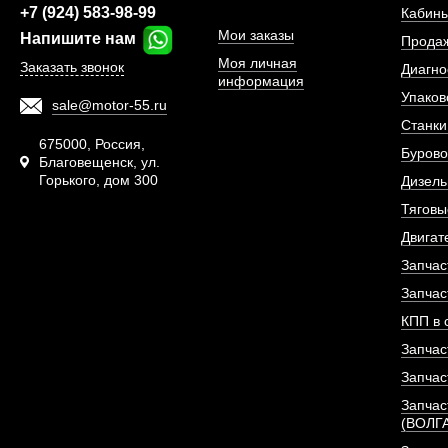
+7 (924) 583-98-99
Кабины
Мои заказы
Напишите нам
Прода
Моя личная
Заказать звонок
Диагно
информация
Упаков
sale@motor-55.ru
Станки
675000, Россия,
Бурово
Благовещенск, ул.
Горького, дом 300
Дизель
Тяговы
Колпачок маслосъе
Sinotruk D12
Двигат
Запчас
АРТИКУЛ: VG1
Запчас
КПП в 
Запчас
ПОД ЗА
Запчас
Запчас
(ВОЛГ