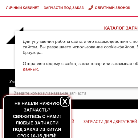
ЛИЧНЫЙ КАБИНЕТ
ЗАПЧАСТИ ПОД ЗАКАЗ
ОБРАТНЫЙ ЗВОНОК
КАТАЛОГ ЗАП
ВИДЕОГАЛЕРЕ
Для улучшения работы сайта и его взаимодействия с п
сайтом, Вы разрешаете использование cookie-файлов. 
браузера.
ДОСТАВКА ГРУ
КИТАЯ
Отправляя форму с сайта, заказ товар или заказывая о
данных
.
Умный поиск
X
НЕ НАШЛИ НУЖНУЮ
ЗАПЧАСТЬ?
CВЯЖИТЕСЬ С НАМИ!
ГЛАВНАЯ
—
КАТАЛОГ ЗАПЧАСТЕЙ
—
ЗАПЧАСТИ ДЛЯ ДВИГАТЕЛЕЙ
ЛЮБЫЕ ЗАПЧАСТИ
WEICHAI WD615/WD10 (HUATAI)
ПОД ЗАКАЗ ИЗ КИТАЯ
СРОК 10-15 ДНЕЙ!