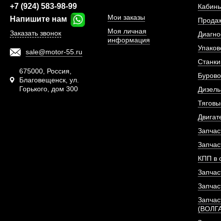
+7 (924) 583-98-99
Кабины
Мои заказы
Напишите нам
Прода
Моя личная
Заказать звонок
Диагно
информация
Упаков
sale@motor-55.ru
Станки
675000, Россия,
Бурово
Благовещенск, ул.
Горького, дом 300
Дизель
Тяговы
Колпачок маслосъе
Двигат
Sinotruk D12
Запчас
Запчас
АРТИКУЛ: VG1
КПП в 
Запчас
Запчас
ПОД ЗА
Запчас
(ВОЛГ