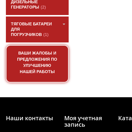
ДИЗЕЛЬНЫЕ
ГЕНЕРАТОРЫ
(2)
ТЯГОВЫЕ БАТАРЕИ
ДЛЯ
ПОГРУЗЧИКОВ
(1)
Прокладка крышки кл
паронитов
ВАШИ ЖАЛОБЫ И
ПРЕДЛОЖЕНИЯ ПО
УЛУЧШЕНИЮ
АРТИКУЛ: VG1
НАШЕЙ РАБОТЫ
ПОД ЗА
Наши контакты
Моя учетная
Ката
запись