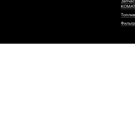
Запчас
KOMA
Топлив
Фильт
Шатун в сборе двигат
(HUATA
АРТИКУЛ: 618