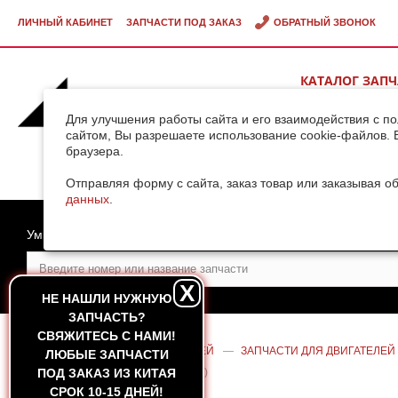
ЛИЧНЫЙ КАБИНЕТ
ЗАПЧАСТИ ПОД ЗАКАЗ
ОБРАТНЫЙ ЗВОНОК
КАТАЛОГ ЗАП
ВИДЕОГАЛЕРЕ
Для улучшения работы сайта и его взаимодействия с п
сайтом, Вы разрешаете использование cookie-файлов. 
браузера.
ДОСТАВКА ГРУ
КИТАЯ
Отправляя форму с сайта, заказ товар или заказывая о
данных
.
Умный поиск
X
НЕ НАШЛИ НУЖНУЮ
ЗАПЧАСТЬ?
CВЯЖИТЕСЬ С НАМИ!
ГЛАВНАЯ
—
КАТАЛОГ ЗАПЧАСТЕЙ
—
ЗАПЧАСТИ ДЛЯ ДВИГАТЕЛЕЙ
ЛЮБЫЕ ЗАПЧАСТИ
ДВИГАТЕЛЯ WEICHAI WD10 (HUATAI)
ПОД ЗАКАЗ ИЗ КИТАЯ
СРОК 10-15 ДНЕЙ!