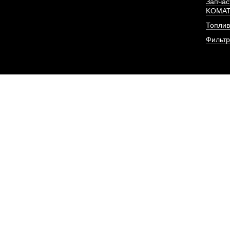
Запчас
KOMA
ПОД ЗА
Топлив
Фильт
Трубка топливная (о
двигател