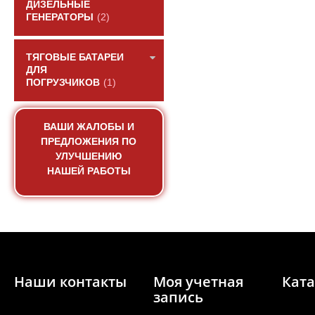
ДИЗЕЛЬНЫЕ
ГЕНЕРАТОРЫ
(2)
ТЯГОВЫЕ БАТАРЕИ
ДЛЯ
ПОГРУЗЧИКОВ
(1)
ВАШИ ЖАЛОБЫ И
ПРЕДЛОЖЕНИЯ ПО
УЛУЧШЕНИЮ
НАШЕЙ РАБОТЫ
Крышка картера распр
Yuchai.
АРТИКУЛ: 6QA6-100220
Наши контакты
Моя учетная
Ката
запись
ПОД ЗА