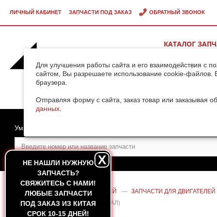
ЛИЧНЫЙ КАБИНЕТ
ЗАПЧАСТИ ПОД ЗАКАЗ
ОБРАТНЫЙ ЗВОНОК
КАТАЛОГ ЗАП
ВИДЕОГАЛЕРЕ
Для улучшения работы сайта и его взаимодействия с п
сайтом, Вы разрешаете использование cookie-файлов. 
браузера.
ДОСТАВКА ГРУ
КИТАЯ
Отправляя форму с сайта, заказ товар или заказывая о
данных
.
Умный поиск
X
НЕ НАШЛИ НУЖНУЮ
ЗАПЧАСТЬ?
CВЯЖИТЕСЬ С НАМИ!
ГЛАВНАЯ
—
КАТАЛОГ ЗАПЧАСТЕЙ
—
ЗАПЧАСТИ ДЛЯ ДВИГАТЕЛЕЙ
ЛЮБЫЕ ЗАПЧАСТИ
YUCHAI YC6108/YC6B125 (ОРИГИНАЛ)
ПОД ЗАКАЗ ИЗ КИТАЯ
СРОК 10-15 ДНЕЙ!