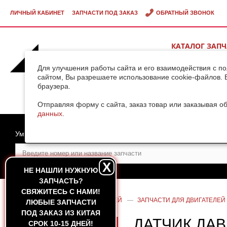
ЛИЧНЫЙ КАБИНЕТ
ЗАПЧАСТИ ПОД ЗАКАЗ
ОБРАТНЫЙ ЗВОНОК
КАТАЛОГ ЗАП
ВИДЕОГАЛЕРЕ
Для улучшения работы сайта и его взаимодействия с п
сайтом, Вы разрешаете использование cookie-файлов. 
браузера.
ДОСТАВКА ГРУ
КИТАЯ
Отправляя форму с сайта, заказ товар или заказывая о
данных
.
Умный поиск
X
НЕ НАШЛИ НУЖНУЮ
ЗАПЧАСТЬ?
CВЯЖИТЕСЬ С НАМИ!
ГЛАВНАЯ
—
КАТАЛОГ ЗАПЧАСТЕЙ
—
ЗАПЧАСТИ ДЛЯ ДВИГАТЕЛЕЙ
ЛЮБЫЕ ЗАПЧАСТИ
ПОД ЗАКАЗ ИЗ КИТАЯ
ДАТЧИК ДАВ
СРОК 10-15 ДНЕЙ!