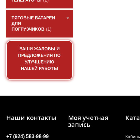
ГЕНЕРАТОРЫ
(2)
ТЯГОВЫЕ БАТАРЕИ
ДЛЯ
ПОГРУЗЧИКОВ
(1)
ВАШИ ЖАЛОБЫ И
ПРЕДЛОЖЕНИЯ ПО
УЛУЧШЕНИЮ
НАШЕЙ РАБОТЫ
Прокладка водяно
двигателя Yu
АРТИКУЛ: B8701-1306006,
Наши контакты
Моя учетная
Ката
запись
ПОД ЗА
+7 (924) 583-98-99
Кабины