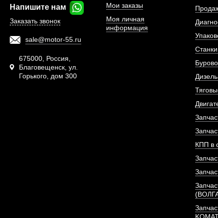
Мои заказы
Напишите нам
Прода
Моя личная
Заказать звонок
Диагно
информация
Упаков
sale@motor-55.ru
Станки
675000, Россия,
Бурово
Благовещенск, ул.
Горького, дом 300
Дизель
Тяговы
Двигат
Запчас
Запчас
КПП в 
Кольца уплотнительные
Запчас
Yuchai.
Запчас
АРТИКУЛ: A3000-1002063B#
Запчас
(ВОЛГ
Запчас
KOMA