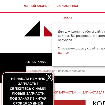
ЛИЧНЫЙ КАБИНЕТ
ЗАПЧАСТИ ПОД
ЗАКАЗ
Для улучшения работы сайта 
сайтом, Вы разрешаете испол
браузера.
Отправляя форму с сайта, зак
данных
.
Умный поиск
X
НЕ НАШЛИ НУЖНУЮ
ЗАПЧАСТЬ?
CВЯЖИТЕСЬ С НАМИ!
ГЛАВНАЯ
—
КАТАЛОГ ЗАПЧАСТЕЙ
—
ЗАПЧАСТИ ДЛЯ
ЛЮБЫЕ ЗАПЧАСТИ
ПОД ЗАКАЗ ИЗ КИТАЯ
КО
СРОК 10-15 ДНЕЙ!