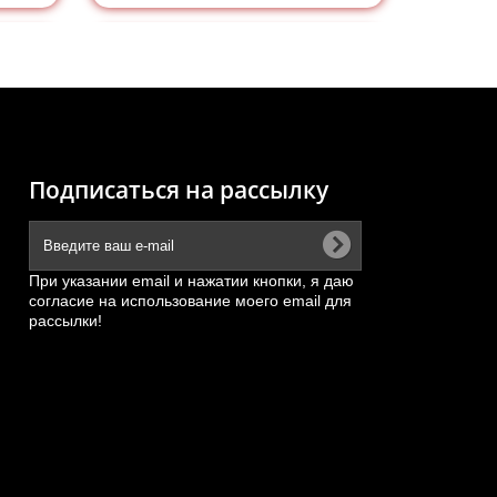
Подписаться на рассылку
При указании email и нажатии кнопки, я даю
согласие на использование моего email для
рассылки!
ана
Форсунка Евро-3 (BOSCH)
.
двигателя Cummins ISL,...
АРТИКУЛ: 0445120122, 4942359