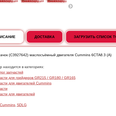
ИСАНИЕ
ДОСТАВКА
ЗАГРУЗИТЬ СПИСОК 
ачок (C3927642) маслосъёмный двигателя Cummins 6CTA8.3 (А)
р находится в категориях:
лог запчастей
асти для грейдеров GR215 / GR180 / GR165
асти для двигателей Cummins
асти
асти для двигателей
Cummins
SDLG
,