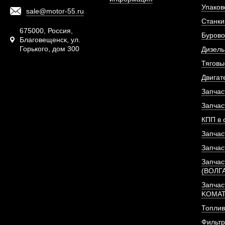
Упаков
sale@motor-55.ru
Фильтр топливный 
Станки
двигателя De
675000, Россия,
Бурово
Благовещенск, ул.
Горького, дом 300
АРТИКУЛ: 1302048
Дизель
Тяговы
Двигат
Запчас
ПОД ЗА
Запчас
КПП в 
Запчас
Запчас
Запчас
(ВОЛГ
Запчас
KOMA
Топлив
Фильт