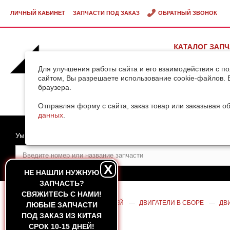
ЛИЧНЫЙ КАБИНЕТ
ЗАПЧАСТИ ПОД ЗАКАЗ
ОБРАТНЫЙ ЗВОНОК
КАТАЛОГ ЗАП
ВИДЕОГАЛЕРЕ
Для улучшения работы сайта и его взаимодействия с п
сайтом, Вы разрешаете использование cookie-файлов. 
браузера.
ДОСТАВКА ГРУ
КИТАЯ
Отправляя форму с сайта, заказ товар или заказывая о
данных
.
Умный поиск
X
НЕ НАШЛИ НУЖНУЮ
ЗАПЧАСТЬ?
CВЯЖИТЕСЬ С НАМИ!
ГЛАВНАЯ
—
КАТАЛОГ ЗАПЧАСТЕЙ
—
ДВИГАТЕЛИ В СБОРЕ
—
ДВИ
ЛЮБЫЕ ЗАПЧАСТИ
(ОРИГИНАЛ)
ПОД ЗАКАЗ ИЗ КИТАЯ
СРОК 10-15 ДНЕЙ!