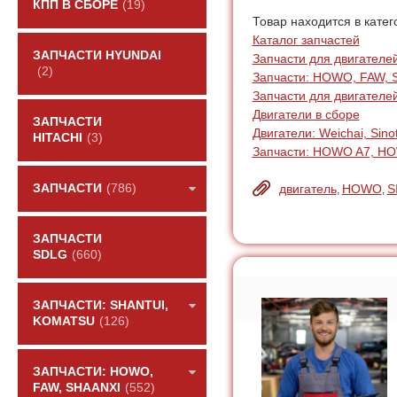
КПП В СБОРЕ
(19)
Товар находится в катег
Каталог запчастей
ЗАПЧАСТИ HYUNDAI
Запчасти для двигателей:
(2)
Запчасти: HOWO, FAW, 
Запчасти для двигателе
Двигатели в сборе
ЗАПЧАСТИ
Двигатели: Weichai, Sino
HITACHI
(3)
Запчасти: HOWO A7, H
двигатель
HOWO
S
ЗАПЧАСТИ
(786)
,
,
ЗАПЧАСТИ
SDLG
(660)
ЗАПЧАСТИ: SHANTUI,
KOMATSU
(126)
ЗАПЧАСТИ: HOWO,
FAW, SHAANXI
(552)