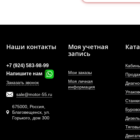
Наши контакты
Моя учетная
Ката
запись
+7 (924) 583-98-99
Кабины
Мои заказы
Напишите нам
Прода
Моя личная
Заказать звонок
Диагно
информация
Упаков
sale@motor-55.ru
Двигатель Weichai W
Станки
(ОРИГИ
675000, Россия,
Бурово
Благовещенск, ул.
Горького, дом 300
АРТИКУЛ: WD
Дизель
Тяговы
Двигат