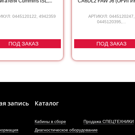
игателя Cummins ISL,...
CA6DL2 FAW J6 (ОРИГИ
ИКУЛ: 0445120122, 4942359
АРТИКУЛ: 0445120247,
0445120395,...
ПОД ЗАКАЗ
ПОД ЗАКАЗ
ая запись
Каталог
Кабины в сборе
Продажа СПЕЦТЕХНИКИ
формация
Диагностическое оборудование