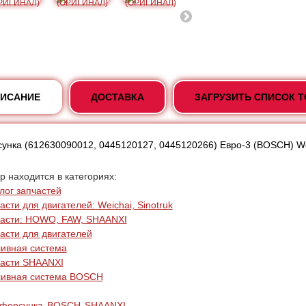
ИСАНИЕ
ДОСТАВКА
ЗАГРУЗИТЬ СПИСОК 
унка (612630090012, 0445120127, 0445120266) Евро-3 (BOSCH) 
р находится в категориях:
лог запчастей
асти для двигателей: Weichai, Sinotruk
асти: HOWO, FAW, SHAANXI
асти для двигателей
ивная система
асти SHAANXI
ливная система BOSCH
форсунка
BOSCH
SHAANXI