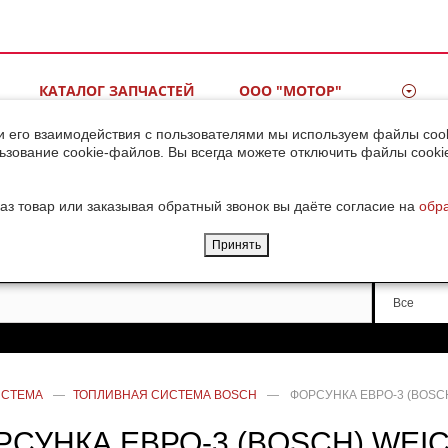
КАТАЛОГ ЗАПЧАСТЕЙ
ООО "МОТОР"
ВИДЕОГАЛЕРЕЯ
КОНТАКТЫ
и его взаимодействия с пользователями мы используем файлы cook
ьзование cookie-файлов. Вы всегда можете отключить файлы cooki
ДОСТАВКА ГРУЗОВ ИЗ
КИТАЯ
аз товар или заказывая обратный звонок вы даёте согласие на
обр
Принять
Производи
Все
ИСТЕМА
—
ТОПЛИВНАЯ СИСТЕМА BOSCH
—
ФОРСУНКА ЕВРО-3 (BOSCH
РСУНКА ЕВРО-3 (BOSCH) WEIC