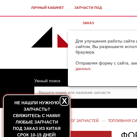
ЛИЧНЫЙ КАБИНЕТ
ЗАПЧАСТИ ПОД
ЗАКАЗ
Для улучшения работы сайта 
сайтом, Вы разрешаете испол
браузера.
Отправляя форму с сайта, зак
данных
.
Умный поиск
X
НЕ НАШЛИ НУЖНУЮ
ЗАПЧАСТЬ?
CВЯЖИТЕСЬ С НАМИ!
ГЛАВНАЯ
—
КАТАЛОГ ЗАПЧАСТЕЙ
—
ТОПЛИВНАЯ С
ЛЮБЫЕ ЗАПЧАСТИ
ПОД ЗАКАЗ ИЗ КИТАЯ
ФО
СРОК 10-15 ДНЕЙ!