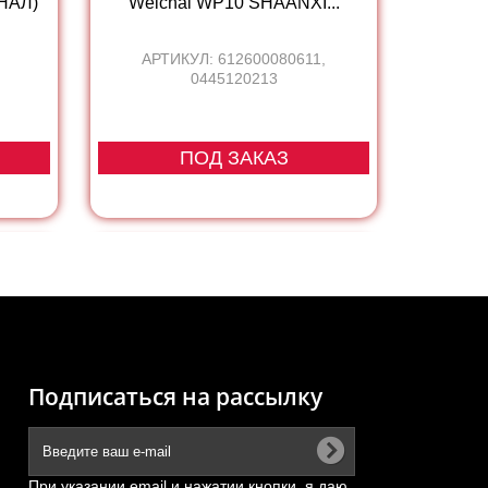
НАЛ)
Weichai WP10 SHAANXI...
АРТИКУЛ: 612600080611,
0445120213
ПОД ЗАКАЗ
Подписаться на рассылку
При указании email и нажатии кнопки, я даю