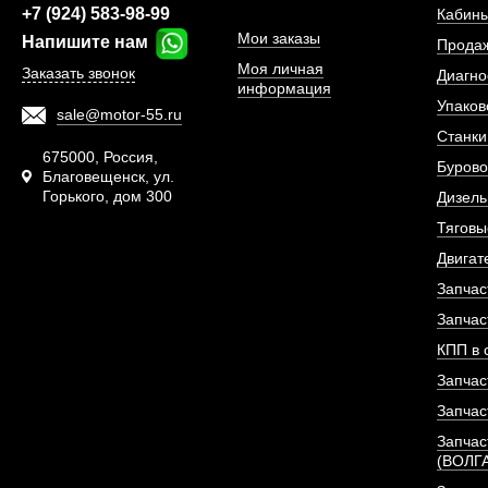
ПОД ЗА
+7 (924) 583-98-99
Кабины
Мои заказы
Напишите нам
Прода
Моя личная
Заказать звонок
Диагно
информация
Упаков
sale@motor-55.ru
Станки
675000, Россия,
Бурово
Благовещенск, ул.
Горького, дом 300
Дизель
Тяговы
Двигат
Запчас
Запчас
КПП в 
Запчас
Ремень конд
Запчас
(8PK800ES/8PK790)
Запчас
(ВОЛГ
АРТИКУЛ: 612600090201