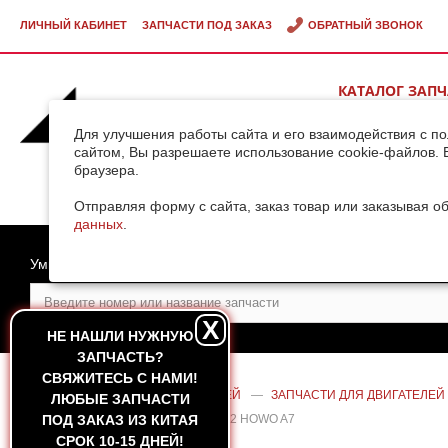
ЛИЧНЫЙ КАБИНЕТ
ЗАПЧАСТИ ПОД ЗАКАЗ
ОБРАТНЫЙ ЗВОНОК
КАТАЛОГ ЗАП
ВИДЕОГАЛЕРЕ
Для улучшения работы сайта и его взаимодействия с п
сайтом, Вы разрешаете использование cookie-файлов. 
браузера.
ДОСТАВКА ГРУ
КИТАЯ
Отправляя форму с сайта, заказ товар или заказывая о
данных
.
Умный поиск
X
НЕ НАШЛИ НУЖНУЮ
ЗАПЧАСТЬ?
CВЯЖИТЕСЬ С НАМИ!
ГЛАВНАЯ
—
КАТАЛОГ ЗАПЧАСТЕЙ
—
ЗАПЧАСТИ ДЛЯ ДВИГАТЕЛЕЙ
ЛЮБЫЕ ЗАПЧАСТИ
(ПОМПА) ДВИГАТЕЛЯ SINOTRUK D12 HOWO A7
ПОД ЗАКАЗ ИЗ КИТАЯ
СРОК 10-15 ДНЕЙ!