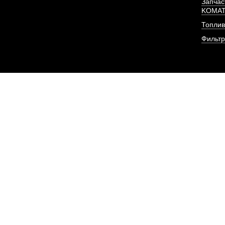
Запчас
KOMA
Топлив
ПОД ЗА
Фильт
Форсунка Евро-2 KBEL