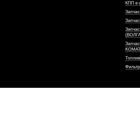
КПП в 
Запчас
Запчас
Запчас
(ВОЛГ
Запчас
KOMA
Топлив
Фильт
Фильтр (элемент, 2 шт
очистки
АРТИКУЛ: CX0813-A2-
6140807