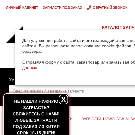
ЛИЧНЫЙ КАБИНЕТ
ЗАПЧАСТИ ПОД ЗАКАЗ
ОБРАТНЫЙ ЗВОНОК
КАТАЛОГ ЗАП
ВИДЕОГАЛЕРЕ
Для улучшения работы сайта и его взаимодействия с п
сайтом, Вы разрешаете использование cookie-файлов. 
браузера.
ДОСТАВКА ГРУ
КИТАЯ
Отправляя форму с сайта, заказ товар или заказывая о
данных
.
Умный поиск
X
НЕ НАШЛИ НУЖНУЮ
ЗАПЧАСТЬ?
CВЯЖИТЕСЬ С НАМИ!
ГЛАВНАЯ
—
КАТАЛОГ ЗАПЧАСТЕЙ
—
ЗАПЧАСТИ: HOWO, FAW, SHAA
ЛЮБЫЕ ЗАПЧАСТИ
КОЗЫРЬКА HOWO A7
ПОД ЗАКАЗ ИЗ КИТАЯ
СРОК 10-15 ДНЕЙ!