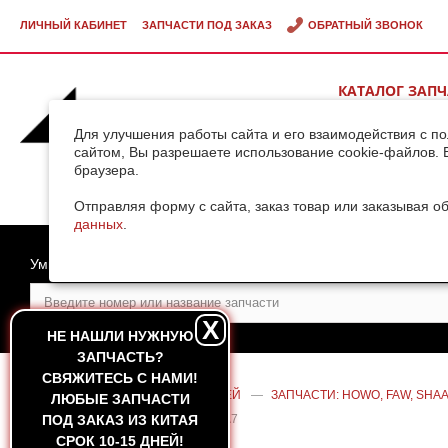
ЛИЧНЫЙ КАБИНЕТ
ЗАПЧАСТИ ПОД ЗАКАЗ
ОБРАТНЫЙ ЗВОНОК
КАТАЛОГ ЗАП
ВИДЕОГАЛЕРЕ
Для улучшения работы сайта и его взаимодействия с п
сайтом, Вы разрешаете использование cookie-файлов. 
браузера.
ДОСТАВКА ГРУ
КИТАЯ
Отправляя форму с сайта, заказ товар или заказывая о
данных
.
Умный поиск
X
НЕ НАШЛИ НУЖНУЮ
ЗАПЧАСТЬ?
CВЯЖИТЕСЬ С НАМИ!
ГЛАВНАЯ
—
КАТАЛОГ ЗАПЧАСТЕЙ
—
ЗАПЧАСТИ: HOWO, FAW, SHAA
ЛЮБЫЕ ЗАПЧАСТИ
КАБИНЫ ВЕРХНИЙ ЛЕВЫЙ HOWO A7
ПОД ЗАКАЗ ИЗ КИТАЯ
СРОК 10-15 ДНЕЙ!