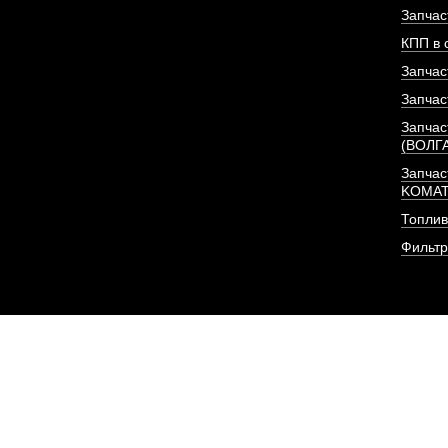
Запчас
КПП в 
Запчас
Запчас
Запчас
(ВОЛГ
Запчас
KOMA
Топлив
Фильт
Фильтр (элемент, 2 шт
очистки
АРТИКУЛ: CX0813-A2-
6140807