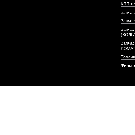
КПП в 
Запчас
Запчас
Запчас
(ВОЛГ
Запчас
KOMA
Топлив
Фильт
Фильтр (элемент, 2 шт
очистки
АРТИКУЛ: CX0813-A2-
6140807