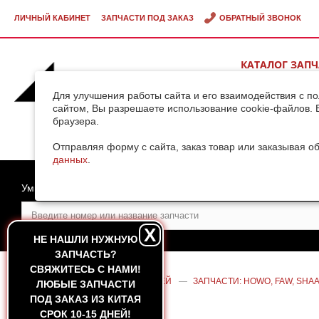
ЛИЧНЫЙ КАБИНЕТ
ЗАПЧАСТИ ПОД ЗАКАЗ
ОБРАТНЫЙ ЗВОНОК
КАТАЛОГ ЗАП
ВИДЕОГАЛЕРЕ
Для улучшения работы сайта и его взаимодействия с п
сайтом, Вы разрешаете использование cookie-файлов. 
браузера.
ДОСТАВКА ГРУ
КИТАЯ
Отправляя форму с сайта, заказ товар или заказывая о
данных
.
Умный поиск
X
НЕ НАШЛИ НУЖНУЮ
ЗАПЧАСТЬ?
CВЯЖИТЕСЬ С НАМИ!
ГЛАВНАЯ
—
КАТАЛОГ ЗАПЧАСТЕЙ
—
ЗАПЧАСТИ: HOWO, FAW, SHAA
ЛЮБЫЕ ЗАПЧАСТИ
HOWO A7
ПОД ЗАКАЗ ИЗ КИТАЯ
СРОК 10-15 ДНЕЙ!