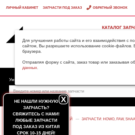
ЛИЧНЫЙ КАБИНЕТ
ЗАПЧАСТИ ПОД ЗАКАЗ
ОБРАТНЫЙ ЗВОНОК
КАТАЛОГ ЗАП
ВИДЕОГАЛЕРЕ
Для улучшения работы сайта и его взаимодействия с п
сайтом, Вы разрешаете использование cookie-файлов. 
браузера.
ДОСТАВКА ГРУ
КИТАЯ
Отправляя форму с сайта, заказ товар или заказывая о
данных
.
Умный поиск
X
НЕ НАШЛИ НУЖНУЮ
ЗАПЧАСТЬ?
CВЯЖИТЕСЬ С НАМИ!
ГЛАВНАЯ
—
КАТАЛОГ ЗАПЧАСТЕЙ
—
ЗАПЧАСТИ: HOWO, FAW, SHAA
ЛЮБЫЕ ЗАПЧАСТИ
HOWO A7
ПОД ЗАКАЗ ИЗ КИТАЯ
СРОК 10-15 ДНЕЙ!