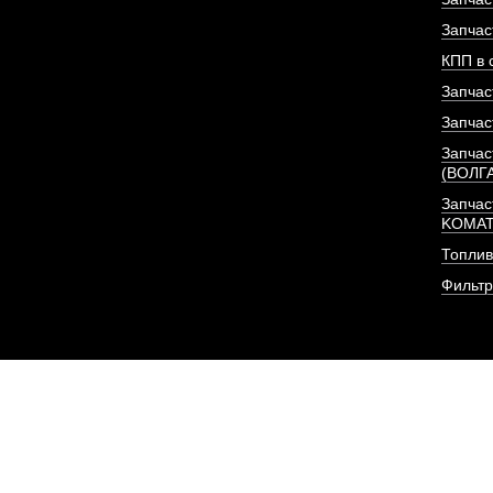
ПОД ЗА
Запчас
КПП в 
Запчас
Запчас
Запчас
(ВОЛГ
Запчас
KOMA
Топлив
Фильт
Фильтр (элемент, 2 шт
очистки
АРТИКУЛ: CX0813-A2-