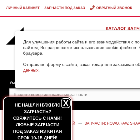
ЛИЧНЫЙ КАБИНЕТ
ЗАПЧАСТИ ПОД ЗАКАЗ
ОБРАТНЫЙ ЗВОНОК
КАТАЛОГ ЗАП
ВИДЕОГАЛЕРЕ
Для улучшения работы сайта и его взаимодействия с п
сайтом, Вы разрешаете использование cookie-файлов. 
браузера.
ДОСТАВКА ГРУ
КИТАЯ
Отправляя форму с сайта, заказ товар или заказывая о
данных
.
Умный поиск
X
НЕ НАШЛИ НУЖНУЮ
ЗАПЧАСТЬ?
CВЯЖИТЕСЬ С НАМИ!
ГЛАВНАЯ
—
КАТАЛОГ ЗАПЧАСТЕЙ
—
ЗАПЧАСТИ: HOWO, FAW, SHAA
ЛЮБЫЕ ЗАПЧАСТИ
(САМОСВАЛ) HOWO A7
ПОД ЗАКАЗ ИЗ КИТАЯ
СРОК 10-15 ДНЕЙ!