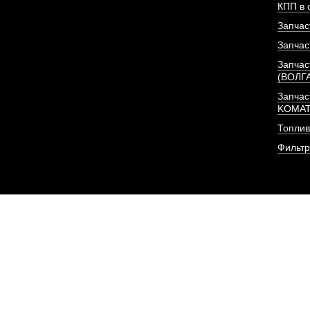
КПП в 
Запчас
Запчас
Запчас
(ВОЛГ
Запчас
KOMA
Топлив
Фильт
Фильтр (элемент, 2 шт
очистки
АРТИКУЛ: CX0813-A2-
6140807