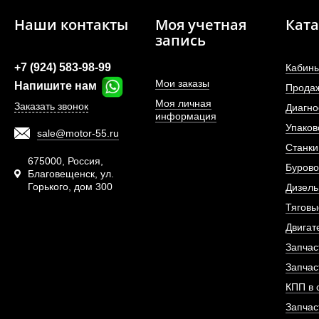
Наши контакты
Моя учетная
Ката
запись
+7 (924) 583-98-99
Кабины
Мои заказы
Напишите нам
Прода
Моя личная
Заказать звонок
Диагно
информация
Упаков
sale@motor-55.ru
Шпилька переднего 
Станки
675000, Россия,
Бурово
Благовещенск, ул.
Горького, дом 300
АРТИКУЛ: WG9
Дизель
Тяговы
Двигат
Запчас
ПОД ЗА
Запчас
КПП в 
Запчас