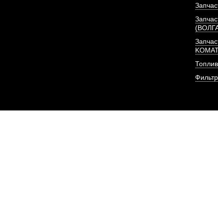
Запчас
Запчас
(ВОЛГ
Запчас
KOMA
Топлив
Фильт
Фильтр (элемент, 2 шт
очистки
АРТИКУЛ: CX0813-A2-
6140807
ПОД ЗА