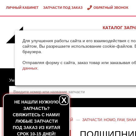
ЛИЧНЫЙ КАБИНЕТ
ЗАПЧАСТИ ПОД ЗАКАЗ
ОБРАТНЫЙ ЗВОНОК
КАТАЛОГ ЗАП
ВИДЕОГАЛЕРЕ
Для улучшения работы сайта и его взаимодействия с п
сайтом, Вы разрешаете использование cookie-файлов. 
браузера.
ДОСТАВКА ГРУ
КИТАЯ
Отправляя форму с сайта, заказ товар или заказывая о
данных
.
Умный поиск
X
НЕ НАШЛИ НУЖНУЮ
ЗАПЧАСТЬ?
CВЯЖИТЕСЬ С НАМИ!
ГЛАВНАЯ
—
КАТАЛОГ ЗАПЧАСТЕЙ
—
ЗАПЧАСТИ: HOWO, FAW, SHAA
ЛЮБЫЕ ЗАПЧАСТИ
ПОД ЗАКАЗ ИЗ КИТАЯ
ПОДШИПНИК
СРОК 10-15 ДНЕЙ!