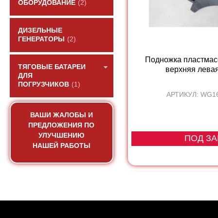
ОБОРУДОВАНИЕ
(2)
ДИЗЕЛЬНЫЕ
ГЕНЕРАТОРЫ
(2)
Подножка пластмас
ТЯГОВЫЕ БАТАРЕИ
верхняя лева
ДЛЯ
ПОГРУЗЧИКОВ
(1)
АРТИКУЛ: WG1
ВАШИ ЖАЛОБЫ И
ПРЕДЛОЖЕНИЯ ПО
УЛУЧШЕНИЮ
ПОД ЗА
НАШЕЙ РАБОТЫ