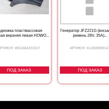
дножка пластмассовая
Генератор JFZ221G (восьм
ая верхняя левая HOWO...
ремень 28V, 35A)...
РТИКУЛ: WG1664231017
АРТИКУЛ: 61260009014
ПОД ЗАКАЗ
ПОД ЗАКАЗ