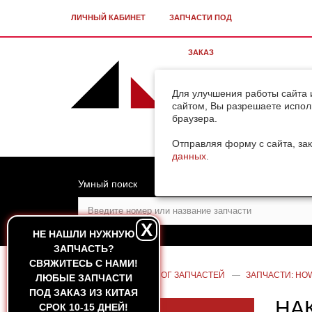
ЛИЧНЫЙ КАБИНЕТ
ЗАПЧАСТИ ПОД
ЗАКАЗ
Для улучшения работы сайта 
сайтом, Вы разрешаете испол
браузера.
Отправляя форму с сайта, зак
данных
.
Умный поиск
X
НЕ НАШЛИ НУЖНУЮ
ЗАПЧАСТЬ?
CВЯЖИТЕСЬ С НАМИ!
ГЛАВНАЯ
—
КАТАЛОГ ЗАПЧАСТЕЙ
—
ЗАПЧАСТИ: HOW
ЛЮБЫЕ ЗАПЧАСТИ
ПОД ЗАКАЗ ИЗ КИТАЯ
НА
СРОК 10-15 ДНЕЙ!