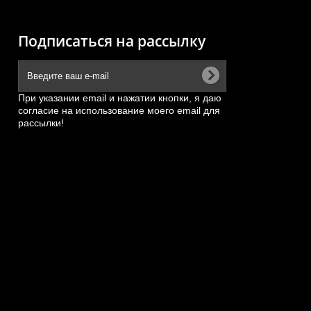
Подписаться на рассылку
При указании email и нажатии кнопки, я даю
согласие на использование моего email для
рассылки!
)
Подножка пластмассовая
и...
большая верхняя правая
HOWO...
,
АРТИКУЛ: WG1664231016
А
ПОД ЗАКАЗ