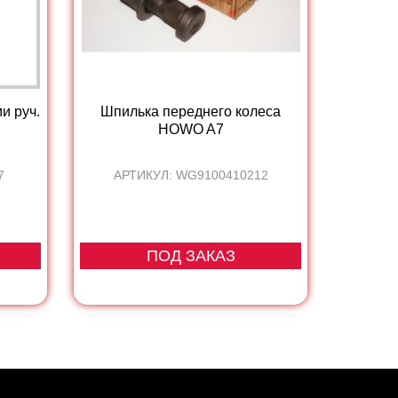
и руч.
Шпилька переднего колеса
HOWO A7
7
АРТИКУЛ: WG9100410212
ПОД ЗАКАЗ