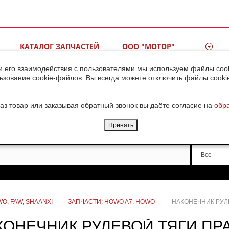
КАТАЛОГ ЗАПЧАСТЕЙ
ООО "МОТОР"
ВИДЕОГАЛЕРЕЯ
КОНТАКТЫ
и его взаимодействия с пользователями мы используем файлы cook
ьзование cookie-файлов. Вы всегда можете отключить файлы cooki
ДОСТАВКА ГРУЗОВ ИЗ
КИТАЯ
аз товар или заказывая обратный звонок вы даёте согласие на
обр
Принять
Производи
Все
O, FAW, SHAANXI
—
ЗАПЧАСТИ: HOWO A7, HOWO
—
НАКОНЕЧНИК РУЛ
КОНЕЧНИК РУЛЕВОЙ ТЯГИ П