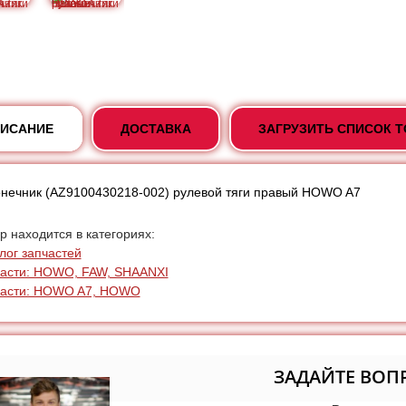
ИСАНИЕ
ДОСТАВКА
ЗАГРУЗИТЬ СПИСОК 
нечник (AZ9100430218-002) рулевой тяги правый HOWO A7
р находится в категориях:
лог запчастей
асти: HOWO, FAW, SHAANXI
части: HOWO A7, HOWO
ЗАДАЙТЕ ВОП