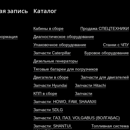
ая запись
Каталог
Кабины в сборе
Продажа СПЕЦТЕХНИКИ
формация
Диагностическое оборудование
Упаковочное оборудование
Станки с ЧПУ
Запчасти Caterpillar
Буровое оборудование
бокомпрессор (турбина)
Фильтр (элемент, 2 шт
Дизельные генераторы
5W двигателя Sinotruk...
топливный грубой очистк
Тяговые батареи для погрузчиков
АРТИКУЛ: VG1034110054
Двигатели в сборе
Запчасти для двигателей
АРТИКУЛ: CX0813-A2-A3
614080739A, 614080740
Запчасти Hyundai
Запчасти Hitachi
КПП в сборе
Запчасти
Запчасти: HOWO, FAW, SHAANXI
ПОД ЗАКАЗ
ПОД ЗАКАЗ
Запчасти SDLG
Запчасти: ГАЗ, ПАЗ, VOLGABUS (ВОЛГАБАС)
Запчасти: SHANTUI,
Топливная система