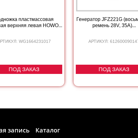
дножка пластмассовая
Генератор JFZ221G (восьм
ая верхняя левая HOWO...
ремень 28V, 35A)...
РТИКУЛ: WG1664231017
АРТИКУЛ: 61260009014
ПОД ЗАКАЗ
ПОД ЗАКАЗ
ая запись
Каталог