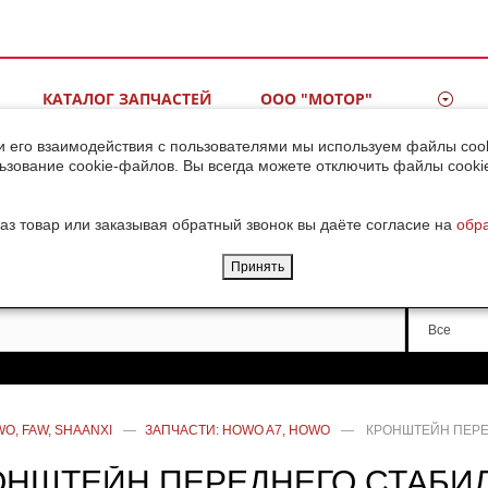
КАТАЛОГ ЗАПЧАСТЕЙ
ООО "МОТОР"
ВИДЕОГАЛЕРЕЯ
КОНТАКТЫ
и его взаимодействия с пользователями мы используем файлы cook
ьзование cookie-файлов. Вы всегда можете отключить файлы cooki
ДОСТАВКА ГРУЗОВ ИЗ
КИТАЯ
аз товар или заказывая обратный звонок вы даёте согласие на
обр
Принять
Производи
Все
O, FAW, SHAANXI
—
ЗАПЧАСТИ: HOWO A7, HOWO
—
КРОНШТЕЙН ПЕРЕ
ОНШТЕЙН ПЕРЕДНЕГО СТАБИ