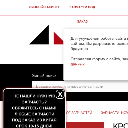
ЛИЧНЫЙ КАБИНЕТ
ЗАПЧАСТИ ПОД
ЗАКАЗ
Для улучшения работы сайта 
сайтом, Вы разрешаете испол
браузера.
Отправляя форму с сайта, зак
данных
.
Умный поиск
X
НЕ НАШЛИ НУЖНУЮ
ЗАПЧАСТЬ?
CВЯЖИТЕСЬ С НАМИ!
ГЛАВНАЯ
—
КАТАЛОГ ЗАПЧАСТЕЙ
—
ЗАПЧАСТИ: HOW
ЛЮБЫЕ ЗАПЧАСТИ
ПОД ЗАКАЗ ИЗ КИТАЯ
КР
СРОК 10-15 ДНЕЙ!