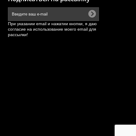
При указании email и нажатии кнопки, я даю
согласие на использование моего email для
рассылки!
)
Подножка пластмассовая
и...
большая верхняя правая
HOWO...
,
АРТИКУЛ: WG1664231016
А
ПОД ЗАКАЗ