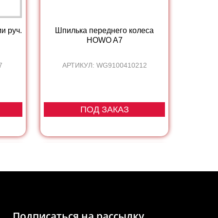
и руч.
Шпилька переднего колеса
HOWO A7
7
АРТИКУЛ: WG9100410212
ПОД ЗАКАЗ
Подписаться на рассылку