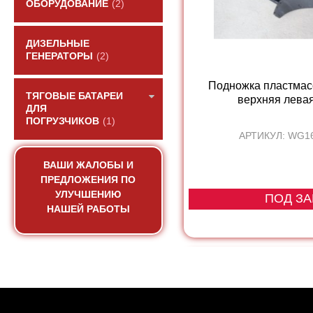
ОБОРУДОВАНИЕ
(2)
ДИЗЕЛЬНЫЕ
ГЕНЕРАТОРЫ
(2)
Подножка пластмас
ТЯГОВЫЕ БАТАРЕИ
верхняя лева
ДЛЯ
ПОГРУЗЧИКОВ
(1)
АРТИКУЛ: WG1
ВАШИ ЖАЛОБЫ И
ПРЕДЛОЖЕНИЯ ПО
УЛУЧШЕНИЮ
ПОД ЗА
НАШЕЙ РАБОТЫ