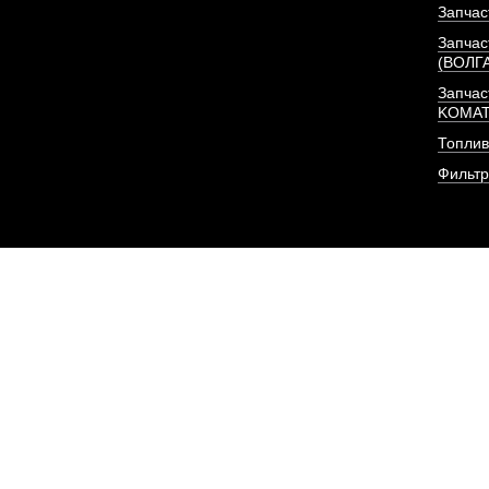
Запчас
Запчас
(ВОЛГ
Запчас
KOMA
Топлив
Фильт
Фильтр (элемент, 2 шт
очистки
АРТИКУЛ: CX0813-A2-
6140807
ПОД ЗА