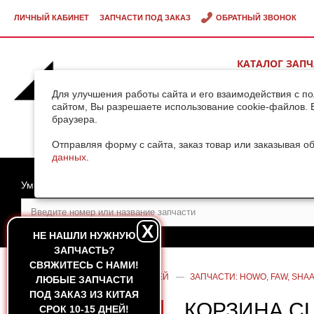
ЛИЧНЫЙ КАБИНЕТ
ЗАПЧАСТИ ПОД ЗАКАЗ
ОБРАТНЫЙ ЗВОНОК
КАТАЛОГ ЗАП
ВИДЕОГАЛЕРЕ
Для улучшения работы сайта и его взаимодействия с п
сайтом, Вы разрешаете использование cookie-файлов. 
браузера.
ДОСТАВКА ГРУ
КИТАЯ
Отправляя форму с сайта, заказ товар или заказывая о
данных
.
Умный поиск
X
НЕ НАШЛИ НУЖНУЮ
ЗАПЧАСТЬ?
CВЯЖИТЕСЬ С НАМИ!
ГЛАВНАЯ
—
КАТАЛОГ ЗАПЧАСТЕЙ
—
ЗАПЧАСТИ: HOWO, FAW, SHAA
ЛЮБЫЕ ЗАПЧАСТИ
ПОД ЗАКАЗ ИЗ КИТАЯ
КОРЗИНА С
СРОК 10-15 ДНЕЙ!