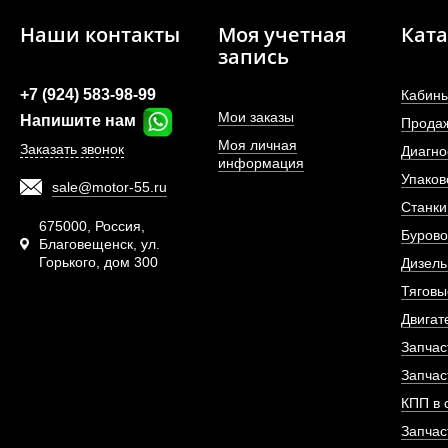
Наши контакты
Моя учетная
Ката
запись
+7 (924) 583-98-99
Кабины
Мои заказы
Напишите нам
Прода
Моя личная
Заказать звонок
Диагно
информация
Упаков
sale@motor-55.ru
Шпилька переднего 
Станки
675000, Россия,
Бурово
Благовещенск, ул.
Горького, дом 300
АРТИКУЛ: WG9
Дизель
Тяговы
Двигат
Запчас
ПОД ЗА
Запчас
КПП в 
Запчас