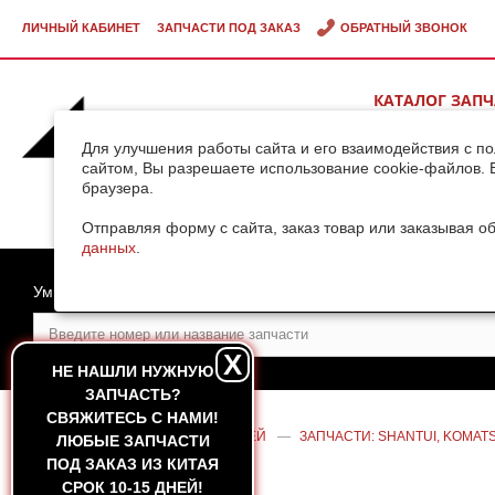
ЛИЧНЫЙ КАБИНЕТ
ЗАПЧАСТИ ПОД ЗАКАЗ
ОБРАТНЫЙ ЗВОНОК
КАТАЛОГ ЗАП
ВИДЕОГАЛЕРЕ
Для улучшения работы сайта и его взаимодействия с п
сайтом, Вы разрешаете использование cookie-файлов. 
браузера.
ДОСТАВКА ГРУ
КИТАЯ
Отправляя форму с сайта, заказ товар или заказывая о
данных
.
Умный поиск
X
НЕ НАШЛИ НУЖНУЮ
ЗАПЧАСТЬ?
CВЯЖИТЕСЬ С НАМИ!
ГЛАВНАЯ
—
КАТАЛОГ ЗАПЧАСТЕЙ
—
ЗАПЧАСТИ: SHANTUI, KOMAT
ЛЮБЫЕ ЗАПЧАСТИ
SD22 / SD23, KOMATSU D85A
ПОД ЗАКАЗ ИЗ КИТАЯ
СРОК 10-15 ДНЕЙ!