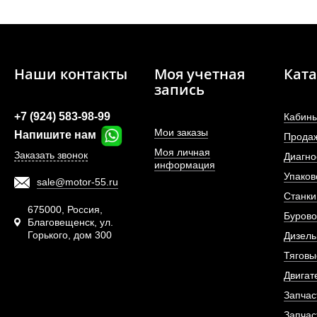
Наши контакты
Моя учетная
Ката
запись
+7 (924) 583-98-99
Кабины
Мои заказы
Напишите нам
Прода
Моя личная
Заказать звонок
Диагно
информация
Вкладыши коренные (1
Упаков
sale@motor-55.ru
4 шт,..
Станки
675000, Россия,
Бурово
Благовещенск, ул.
АРТИКУЛ: 3801260, 3
Горького, дом 300
Дизель
Тяговы
Двигат
ПОД ЗА
Запчас
Запчас