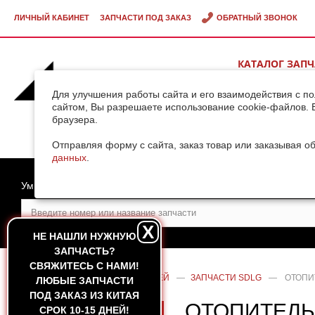
ЛИЧНЫЙ КАБИНЕТ
ЗАПЧАСТИ ПОД ЗАКАЗ
ОБРАТНЫЙ ЗВОНОК
КАТАЛОГ ЗАП
ВИДЕОГАЛЕРЕ
Для улучшения работы сайта и его взаимодействия с п
сайтом, Вы разрешаете использование cookie-файлов. 
браузера.
ДОСТАВКА ГРУ
КИТАЯ
Отправляя форму с сайта, заказ товар или заказывая о
данных
.
Умный поиск
X
НЕ НАШЛИ НУЖНУЮ
ЗАПЧАСТЬ?
CВЯЖИТЕСЬ С НАМИ!
ГЛАВНАЯ
—
КАТАЛОГ ЗАПЧАСТЕЙ
—
ЗАПЧАСТИ SDLG
—
ОТОПИ
ЛЮБЫЕ ЗАПЧАСТИ
ПОД ЗАКАЗ ИЗ КИТАЯ
ОТОПИТЕЛЬ
СРОК 10-15 ДНЕЙ!