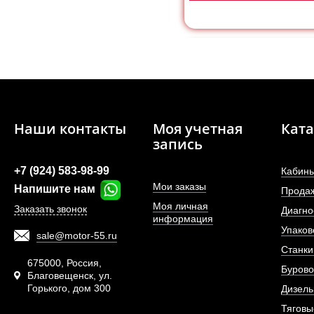
Наши контакты
Моя учетная
Ката
запись
+7 (924) 583-98-99
Кабины
Мои заказы
Напишите нам
Прода
Моя личная
Заказать звонок
Диагно
информация
Упаков
sale@motor-55.ru
Втулка (40*50*45) шар
Станки
рулевого
675000, Россия,
Бурово
Благовещенск, ул.
Горького, дом 300
АРТИКУ
Дизель
Тяговы