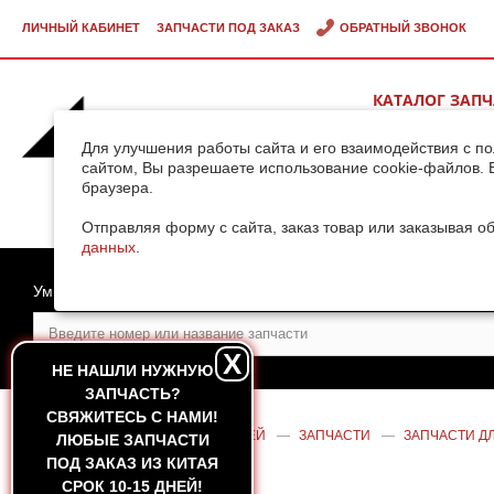
ЛИЧНЫЙ КАБИНЕТ
ЗАПЧАСТИ ПОД ЗАКАЗ
ОБРАТНЫЙ ЗВОНОК
КАТАЛОГ ЗАП
ВИДЕОГАЛЕРЕ
Для улучшения работы сайта и его взаимодействия с п
сайтом, Вы разрешаете использование cookie-файлов. 
браузера.
ДОСТАВКА ГРУ
КИТАЯ
Отправляя форму с сайта, заказ товар или заказывая о
данных
.
Умный поиск
X
НЕ НАШЛИ НУЖНУЮ
ЗАПЧАСТЬ?
CВЯЖИТЕСЬ С НАМИ!
ГЛАВНАЯ
—
КАТАЛОГ ЗАПЧАСТЕЙ
—
ЗАПЧАСТИ
—
ЗАПЧАСТИ ДЛ
ЛЮБЫЕ ЗАПЧАСТИ
СТРЕЛЫ
ПОД ЗАКАЗ ИЗ КИТАЯ
СРОК 10-15 ДНЕЙ!