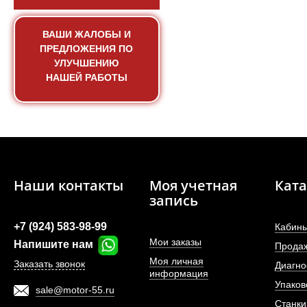
ВАШИ ЖАЛОБЫ И
ПРЕДЛОЖЕНИЯ ПО
УЛУЧШЕНИЮ
НАШЕЙ РАБОТЫ
Наши контакты
Моя учетная
Ката
Гипоидная пара (Ко
запись
переднего м
+7 (924) 583-98-99
Кабины
АРТИКУЛ: 8
Мои заказы
Напишите нам
Прода
Моя личная
Заказать звонок
Диагно
информация
Упаков
sale@motor-55.ru
ПОД ЗА
Станки