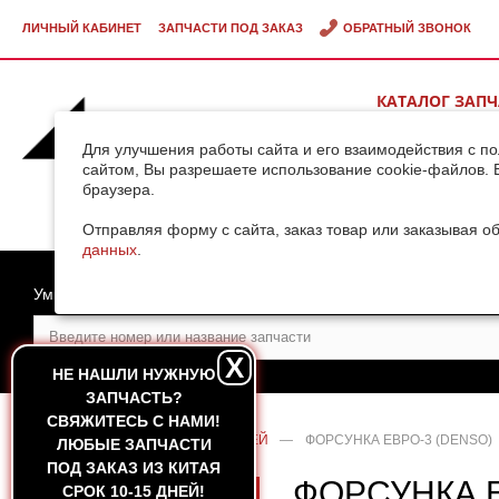
ЛИЧНЫЙ КАБИНЕТ
ЗАПЧАСТИ ПОД ЗАКАЗ
ОБРАТНЫЙ ЗВОНОК
КАТАЛОГ ЗАП
ВИДЕОГАЛЕРЕ
Для улучшения работы сайта и его взаимодействия с п
сайтом, Вы разрешаете использование cookie-файлов. 
браузера.
ДОСТАВКА ГРУ
КИТАЯ
Отправляя форму с сайта, заказ товар или заказывая о
данных
.
Умный поиск
X
НЕ НАШЛИ НУЖНУЮ
ЗАПЧАСТЬ?
CВЯЖИТЕСЬ С НАМИ!
ГЛАВНАЯ
—
КАТАЛОГ ЗАПЧАСТЕЙ
—
ФОРСУНКА ЕВРО-3 (DENSO)
ЛЮБЫЕ ЗАПЧАСТИ
ПОД ЗАКАЗ ИЗ КИТАЯ
ФОРСУНКА Е
СРОК 10-15 ДНЕЙ!