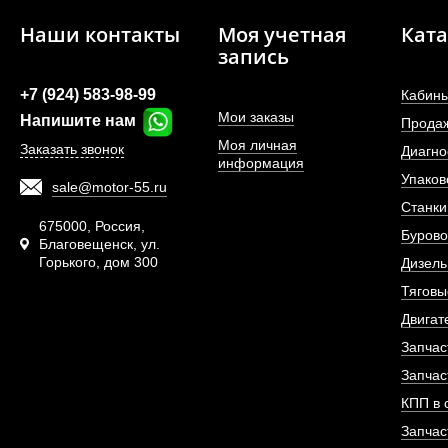
Наши контакты
Моя учетная
Ката
запись
+7 (924) 583-98-99
Кабины
Мои заказы
Напишите нам
Прода
Моя личная
Заказать звонок
Диагно
информация
Упаков
sale@motor-55.ru
Фильтр топливный 
Станки
двигателя De
675000, Россия,
Бурово
Благовещенск, ул.
Горького, дом 300
АРТИКУЛ: 1302048
Дизель
Тяговы
Двигат
Запчас
ПОД ЗА
Запчас
КПП в 
Запчас