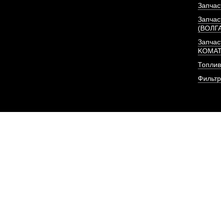
Запчас
Запчас
(ВОЛГ
Запчас
KOMA
Топлив
Фильт
Форсунка Евро-3 (BOS
375 л/с) I
АРТИКУЛ: C494064
ПОД ЗА