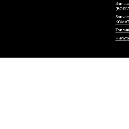
Запчас
(ВОЛГ
Запчас
KOMA
Топлив
Фильт
Форсунка Евро-3 (BOS
375 л/с) I
АРТИКУЛ: C494064
ПОД ЗА