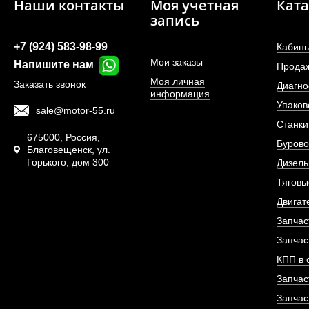
Наши контакты
Моя учетная
Ката
запись
+7 (924) 583-98-99
Кабины
Мои заказы
Напишите нам
Прода
Моя личная
Заказать звонок
Диагно
информация
Упаков
sale@motor-55.ru
Фильтр топливный 
Станки
двигателя De
675000, Россия,
Бурово
Благовещенск, ул.
Горького, дом 300
АРТИКУЛ: 1302048
Дизель
Тяговы
Двигат
Запчас
ПОД ЗА
Запчас
КПП в 
Запчас
Запчас