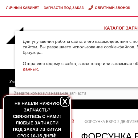
ЛИЧНЫЙ КАБИНЕТ
ЗАПЧАСТИ ПОД ЗАКАЗ
ОБРАТНЫЙ ЗВОНОК
КАТАЛОГ ЗАП
ВИДЕОГАЛЕРЕ
Для улучшения работы сайта и его взаимодействия с п
сайтом, Вы разрешаете использование cookie-файлов. 
браузера.
ДОСТАВКА ГРУ
КИТАЯ
Отправляя форму с сайта, заказ товар или заказывая о
данных
.
Умный поиск
X
НЕ НАШЛИ НУЖНУЮ
ЗАПЧАСТЬ?
CВЯЖИТЕСЬ С НАМИ!
ГЛАВНАЯ
—
КАТАЛОГ ЗАПЧАСТЕЙ
—
ФОРСУНКА EВРО-2 ДВИГАТЕЛ
ЛЮБЫЕ ЗАПЧАСТИ
ПОД ЗАКАЗ ИЗ КИТАЯ
ФОРСУНКА 
СРОК 10-15 ДНЕЙ!