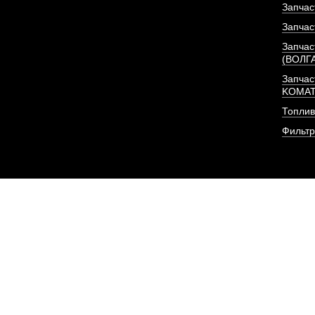
Запчас
Запчас
Запчас
(ВОЛГ
Запчас
KOMA
Топлив
Фильт
Форсунка Евро-3 (BOS
375 л/с) I
АРТИКУЛ: C494064