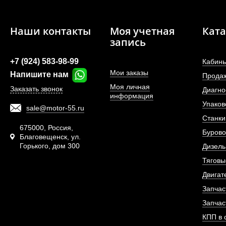
Наши контакты
Моя учетная
Ката
запись
+7 (924) 583-98-99
Кабины
Мои заказы
Напишите нам
Прода
Моя личная
Заказать звонок
Диагно
информация
Упаков
sale@motor-55.ru
Фильтр топливный 
Станки
двигателя De
675000, Россия,
Бурово
Благовещенск, ул.
Горького, дом 300
АРТИКУЛ: 1302048
Дизель
Тяговы
Двигат
Запчас
ПОД ЗА
Запчас
КПП в 