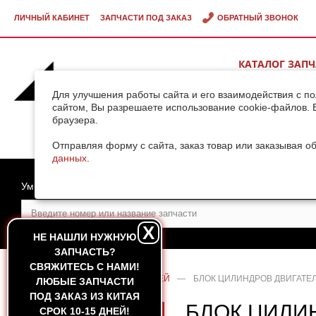
ЛИЧНЫЙ КАБИНЕТ
ЗАПЧАСТИ ПОД ЗАКАЗ
ОБРАТНЫЙ ЗВОНОК
КАТАЛОГ ЗАП
ВИДЕОГАЛЕРЕ
Для улучшения работы сайта и его взаимодействия с п
сайтом, Вы разрешаете использование cookie-файлов. 
браузера.
ДОСТАВКА ГРУ
КИТАЯ
Отправляя форму с сайта, заказ товар или заказывая о
данных
.
Умный поиск
X
НЕ НАШЛИ НУЖНУЮ
ЗАПЧАСТЬ?
CВЯЖИТЕСЬ С НАМИ!
ГЛАВНАЯ
—
КАТАЛОГ ЗАПЧАСТЕЙ
—
БЛОК ЦИЛИНДРОВ ДВИГАТЕЛЯ
ЛЮБЫЕ ЗАПЧАСТИ
ПОД ЗАКАЗ ИЗ КИТАЯ
БЛОК ЦИЛИ
СРОК 10-15 ДНЕЙ!