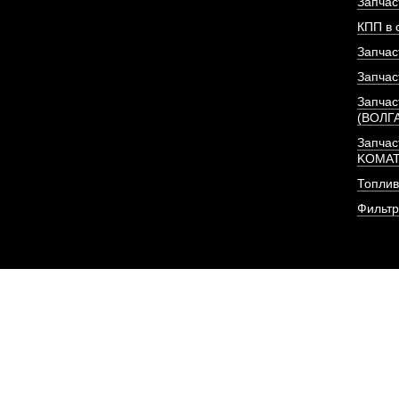
Запчас
КПП в 
Запчас
Запчас
Запчас
(ВОЛГ
Запчас
KOMA
Топлив
Фильт
Форсунка Евро-3 (BOS
375 л/с) I
АРТИКУЛ: C494064