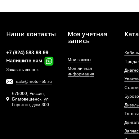
Наши контакты
Моя учетная
Ката
запись
+7 (924) 583-98-99
Кабины
Мои заказы
Напишите нам
Прода
Моя личная
Заказать звонок
Диагно
информация
Упаков
sale@motor-55.ru
Фильтр топливный 
Станки
двигателя De
675000, Россия,
Бурово
Благовещенск, ул.
Горького, дом 300
АРТИКУЛ: 1302048
Дизель
Тяговы
Двигат
Запчас
ПОД ЗА