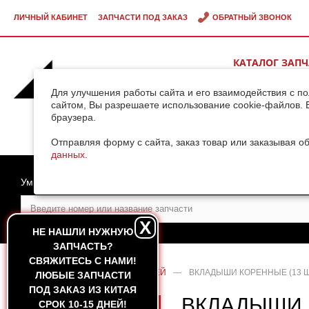
ЛИЧНЫЙ КАБИНЕТ
ЗАПЧАСТИ ПОД ЗАКАЗ
ОБРАТНЫЙ ЗВОНОК
КАТАЛОГ ЗАП
ВИДЕОГАЛЕРЕ
Для улучшения работы сайта и его взаимодействия с п
сайтом, Вы разрешаете использование cookie-файлов. 
браузера.
ДОСТАВКА ГРУ
КИТАЯ
Отправляя форму с сайта, заказ товар или заказывая о
данных
.
Умный поиск
X
НЕ НАШЛИ НУЖНУЮ
ЗАПЧАСТЬ?
CВЯЖИТЕСЬ С НАМИ!
ГЛАВНАЯ
—
КАТАЛОГ ЗАПЧАСТЕЙ
—
ВКЛАДЫШИ КОРЕННЫЕ (13 Ш
ЛЮБЫЕ ЗАПЧАСТИ
ПОД ЗАКАЗ ИЗ КИТАЯ
ВКЛАДЫШИ 
СРОК 10-15 ДНЕЙ!