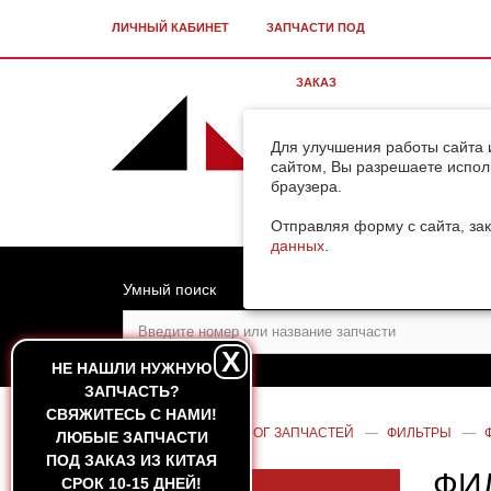
ЛИЧНЫЙ КАБИНЕТ
ЗАПЧАСТИ ПОД
ЗАКАЗ
Для улучшения работы сайта 
сайтом, Вы разрешаете испол
браузера.
Отправляя форму с сайта, зак
данных
.
Умный поиск
X
НЕ НАШЛИ НУЖНУЮ
ЗАПЧАСТЬ?
CВЯЖИТЕСЬ С НАМИ!
ГЛАВНАЯ
—
КАТАЛОГ ЗАПЧАСТЕЙ
—
ФИЛЬТРЫ
—
ЛЮБЫЕ ЗАПЧАСТИ
ПОД ЗАКАЗ ИЗ КИТАЯ
ФИ
СРОК 10-15 ДНЕЙ!