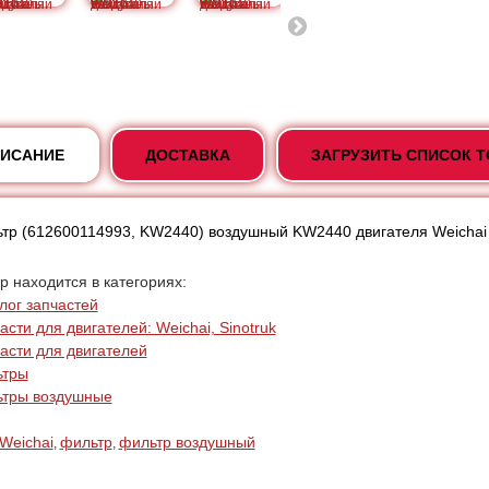
ИСАНИЕ
ДОСТАВКА
ЗАГРУЗИТЬ СПИСОК 
тр (612600114993, KW2440) воздушный KW2440 двигателя Weicha
р находится в категориях:
лог запчастей
асти для двигателей: Weichai, Sinotruk
асти для двигателей
ьтры
ьтры воздушные
Weichai
фильтр
фильтр воздушный
,
,