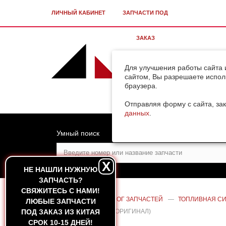
ЛИЧНЫЙ КАБИНЕТ
ЗАПЧАСТИ ПОД
ЗАКАЗ
Для улучшения работы сайта 
сайтом, Вы разрешаете испол
браузера.
Отправляя форму с сайта, зак
данных
.
Умный поиск
X
НЕ НАШЛИ НУЖНУЮ
ЗАПЧАСТЬ?
CВЯЖИТЕСЬ С НАМИ!
ГЛАВНАЯ
—
КАТАЛОГ ЗАПЧАСТЕЙ
—
ТОПЛИВНАЯ С
ЛЮБЫЕ ЗАПЧАСТИ
ПОД ЗАКАЗ ИЗ КИТАЯ
CUMMINS ISBE/ISDE (ОРИГИНАЛ)
СРОК 10-15 ДНЕЙ!