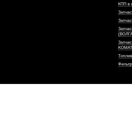
КПП в 
Запчас
Запчас
Запчас
(ВОЛГ
Запчас
KOMA
Топлив
Фильт
Фильтр (элемент, 2 шт
очистки
АРТИКУЛ: CX0813-A2-
6140807