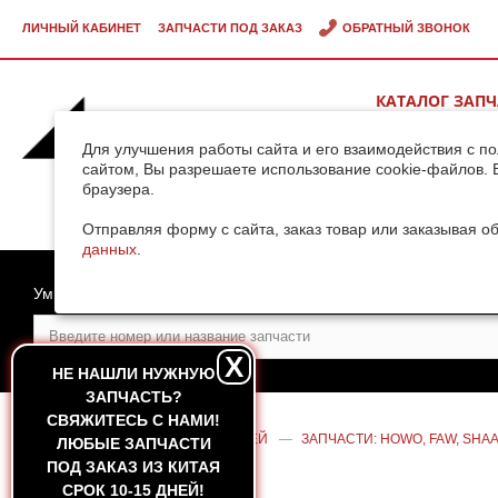
ЛИЧНЫЙ КАБИНЕТ
ЗАПЧАСТИ ПОД ЗАКАЗ
ОБРАТНЫЙ ЗВОНОК
КАТАЛОГ ЗАП
ВИДЕОГАЛЕРЕ
Для улучшения работы сайта и его взаимодействия с п
сайтом, Вы разрешаете использование cookie-файлов. 
браузера.
ДОСТАВКА ГРУ
КИТАЯ
Отправляя форму с сайта, заказ товар или заказывая о
данных
.
Умный поиск
X
НЕ НАШЛИ НУЖНУЮ
ЗАПЧАСТЬ?
CВЯЖИТЕСЬ С НАМИ!
ГЛАВНАЯ
—
КАТАЛОГ ЗАПЧАСТЕЙ
—
ЗАПЧАСТИ: HOWO, FAW, SHAA
ЛЮБЫЕ ЗАПЧАСТИ
(5,45) HOWO A7
ПОД ЗАКАЗ ИЗ КИТАЯ
СРОК 10-15 ДНЕЙ!