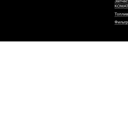
Запчас
KOMA
Топлив
Фильт
Трубка топливная (о
двигател
АРТИКУЛ: 695-1104040
ПОД ЗА