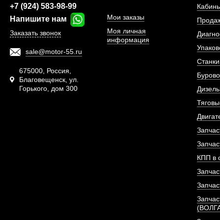
+7 (924) 583-98-99
Кабины
Мои заказы
Напишите нам
Прода
Моя личная
Заказать звонок
Диагно
информация
Упаков
sale@motor-55.ru
Станки
675000, Россия,
Бурово
Благовещенск, ул.
Горького, дом 300
Дизель
Распылитель форсунки
двигател
Тяговы
Двигат
АРТИКУЛ: 15
Запчас
Запчас
КПП в 
Запчас
ПОД ЗА
Запчас
Запчас
(ВОЛГ