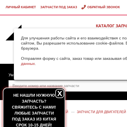
ЛИЧНЫЙ КАБИНЕТ
ЗАПЧАСТИ ПОД ЗАКАЗ
ОБРАТНЫЙ ЗВОНОК
КАТАЛОГ ЗАП
ВИДЕОГАЛЕРЕ
Для улучшения работы сайта и его взаимодействия с п
сайтом, Вы разрешаете использование cookie-файлов. 
браузера.
ДОСТАВКА ГРУ
КИТАЯ
Отправляя форму с сайта, заказ товар или заказывая о
данных
.
Умный поиск
X
НЕ НАШЛИ НУЖНУЮ
ЗАПЧАСТЬ?
CВЯЖИТЕСЬ С НАМИ!
ГЛАВНАЯ
—
КАТАЛОГ ЗАПЧАСТЕЙ
—
ЗАПЧАСТИ ДЛЯ ДВИГАТЕЛЕЙ
ЛЮБЫЕ ЗАПЧАСТИ
YUCHAI YC6J125Z-T20 (ОРИГИНАЛ)
ПОД ЗАКАЗ ИЗ КИТАЯ
СРОК 10-15 ДНЕЙ!