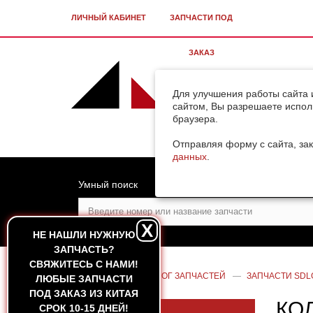
ЛИЧНЫЙ КАБИНЕТ
ЗАПЧАСТИ ПОД
ЗАКАЗ
Для улучшения работы сайта 
сайтом, Вы разрешаете испол
браузера.
Отправляя форму с сайта, зак
данных
.
Умный поиск
X
НЕ НАШЛИ НУЖНУЮ
ЗАПЧАСТЬ?
CВЯЖИТЕСЬ С НАМИ!
ГЛАВНАЯ
—
КАТАЛОГ ЗАПЧАСТЕЙ
—
ЗАПЧАСТИ SDL
ЛЮБЫЕ ЗАПЧАСТИ
ПОД ЗАКАЗ ИЗ КИТАЯ
КО
СРОК 10-15 ДНЕЙ!