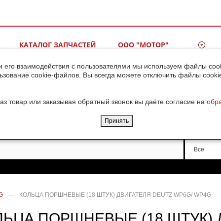
КАТАЛОГ ЗАПЧАСТЕЙ
ООО "МОТОР"
ВИДЕОГАЛЕРЕЯ
КОНТАКТЫ
и его взаимодействия с пользователями мы используем файлы cook
ьзование cookie-файлов. Вы всегда можете отключить файлы cooki
ДОСТАВКА ГРУЗОВ ИЗ
КИТАЯ
аз товар или заказывая обратный звонок вы даёте согласие на
обр
Принять
Производи
Все
G
—
КОЛЬЦА ПОРШНЕВЫЕ (18 ШТУК) ДВИГАТЕЛЯ DEUTZ WP6G/ WP4G
ЛЬЦА ПОРШНЕВЫЕ (18 ШТУК) 