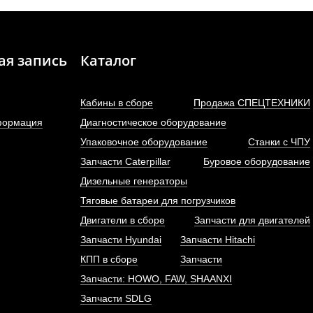
ая запись
Каталог
Кабины в сборе
Продажа СПЕЦТЕХНИКИ
формация
Диагностическое оборудование
Упаковочное оборудование
Станки с ЧПУ
Запчасти Caterpillar
Буровое оборудование
НВД (топливный насос
Насос гидравлически
Дизельные генераторы
ого давления) двигателя...
CBGJ3166, JHP3166 (
шлицов,...
Тяговые батареи для погрузчиков
АРТИКУЛ: 612601080575
Двигатели в сборе
Запчасти для двигателей
АРТИКУЛ: 4120000684
Запчасти Hyundai
Запчасти Hitachi
КПП в сборе
Запчасти
Запчасти: HOWO, FAW, SHAANXI
ПОД ЗАКАЗ
ПОД ЗАКАЗ
Запчасти SDLG