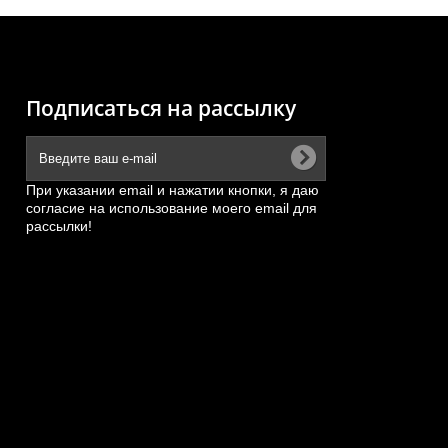
Подписаться на рассылку
При указании email и нажатии кнопки, я даю
согласие на использование моего email для
рассылки!
й
Сальник (80*95*8, железная
6
обойма) пальца рабочего...
АРТИКУЛ: 4043000055
ПОД ЗАКАЗ