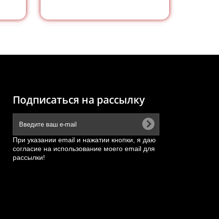
Подписаться на рассылку
При указании email и нажатии кнопки, я даю
согласие на использование моего email для
рассылки!
го
Прокладка подставки
ля...
термостата двигателя Yuchai...
0A
АРТИКУЛ: 6105Q-1306006, A3000-
1303012A