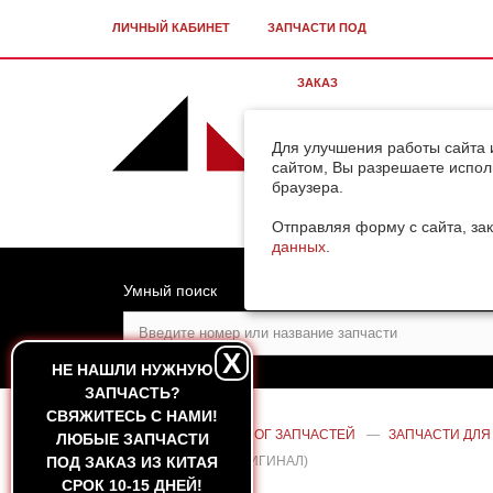
ЛИЧНЫЙ КАБИНЕТ
ЗАПЧАСТИ ПОД
ЗАКАЗ
Для улучшения работы сайта 
сайтом, Вы разрешаете испол
браузера.
Отправляя форму с сайта, зак
данных
.
Умный поиск
X
НЕ НАШЛИ НУЖНУЮ
ЗАПЧАСТЬ?
CВЯЖИТЕСЬ С НАМИ!
ГЛАВНАЯ
—
КАТАЛОГ ЗАПЧАСТЕЙ
—
ЗАПЧАСТИ ДЛЯ
ЛЮБЫЕ ЗАПЧАСТИ
ПОД ЗАКАЗ ИЗ КИТАЯ
40 (J4B0C/J4B01) (ОРИГИНАЛ)
СРОК 10-15 ДНЕЙ!