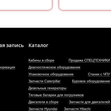
ая запись
Каталог
Кабины в сборе
Продажа СПЕЦТЕХНИКИ
формация
Диагностическое оборудование
Упаковочное оборудование
Станки с ЧПУ
Запчасти Caterpillar
Буровое оборудование
Прокладка подставки
Газовый фильтр низко
Дизельные генераторы
остата двигателя Yuchai...
давления в сборе двигате
Тяговые батареи для погрузчиков
АРТИКУЛ: 150-1306013B
Двигатели в сборе
Запчасти для двигателей
АРТИКУЛ: J5700-110720
Запчасти Hyundai
Запчасти Hitachi